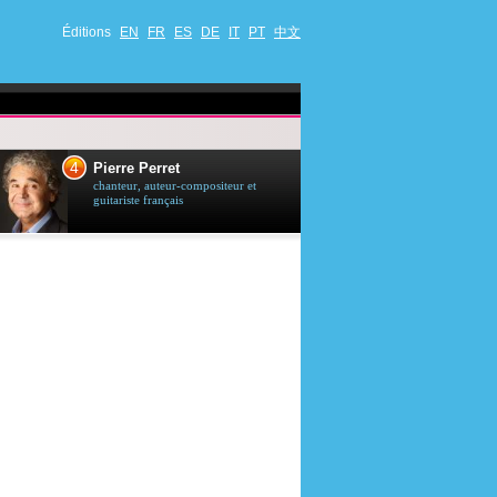
Éditions
EN
FR
ES
DE
IT
PT
中文
4
5
Pierre Perret
Jason Stath
chanteur, auteur-compositeur et
acteur britannique
guitariste français