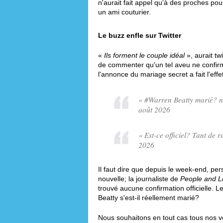
n'aurait fait appel qu’à des proches pou
un ami couturier.
Le buzz enfle sur Twitter
«
Ils forment le couple idéal
», aurait tw
de commenter qu'un tel aveu ne confirm
l'annonce du mariage secret a fait l'eff
« #Warren Beatty marié? no
août 2026
« Est-ce officiel? Tant de 
2026
Il faut dire que depuis le week-end, pe
nouvelle; la journaliste de
People and Li
trouvé aucune confirmation officielle. L
Beatty s'est-il réellement marié?
Nous souhaitons en tout cas tous nos vœ