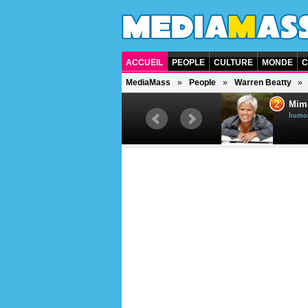
ACCUEIL
PEOPLE
CULTURE
MONDE
C
MediaMass
People
Warren Beatty
1
2
Céline Dion
Mim
chanteuse québécoise
humori