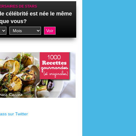
ERSAIRES DE STARS
le célébrité est née le même
 que vous?
ss sur Twitter