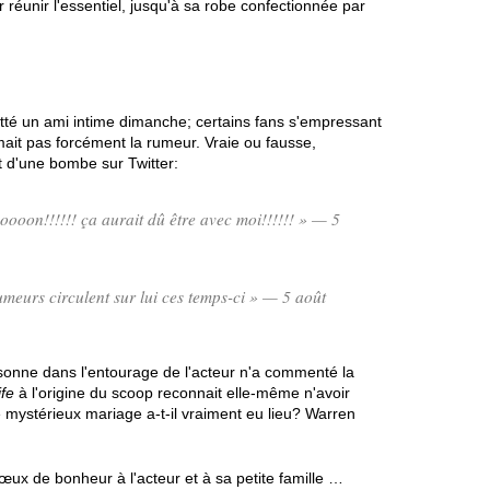
r réunir l'essentiel, jusqu'à sa robe confectionnée par
itté un ami intime dimanche; certains fans s'empressant
ait pas forcément la rumeur. Vraie ou fausse,
et d'une bombe sur Twitter:
ooon!!!!!! ça aurait dû être avec moi!!!!!! » — 5
rumeurs circulent sur lui ces temps-ci » — 5 août
rsonne dans l'entourage de l'acteur n'a commenté la
fe
à l'origine du scoop reconnait elle-même n'avoir
e mystérieux mariage a-t-il vraiment eu lieu? Warren
ux de bonheur à l'acteur et à sa petite famille …