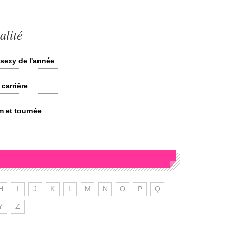
alité
 sexy de l'année
carrière
m et tournée
H
I
J
K
L
M
N
O
P
Q
Y
Z