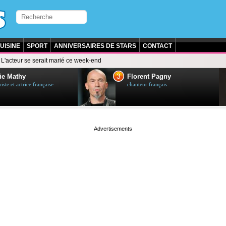
UISINE
SPORT
ANNIVERSAIRES DE STARS
CONTACT
L'acteur se serait marié ce week-end
3
ie Mathy
Florent Pagny
ste et actrice française
chanteur français
page served in 0.002s (0,4)