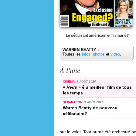
Le séduisant américain enfin marié?
WARREN BEATTY
»
Toutes les
infos
,
photos
et
vidéo
.
À l'une
CINÉMA
6 AOÛT 2026
«
Reds
» élu meilleur film de tous
les temps
SÉPARATION
3 AOÛT 2026
Warren Beatty de nouveau
célibataire?
sur le volet. Tout aurait été orchestré 