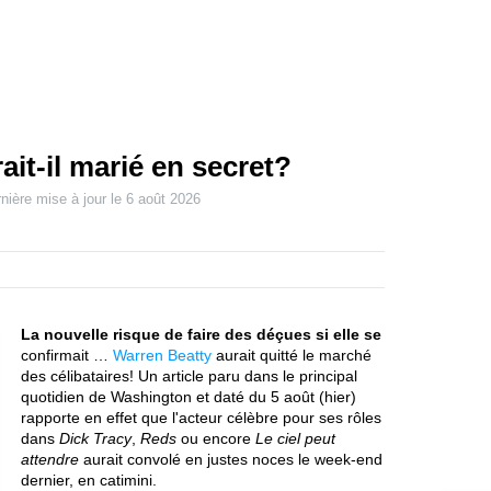
ait-il marié en secret?
nière mise à jour le
6 août 2026
La nouvelle risque de faire des déçues si elle se
confirmait …
Warren Beatty
aurait quitté le marché
des célibataires! Un article paru dans le principal
quotidien de Washington et daté du 5 août (hier)
rapporte en effet que l'acteur célèbre pour ses rôles
dans
Dick Tracy
,
Reds
ou encore
Le ciel peut
attendre
aurait convolé en justes noces le week-end
dernier, en catimini.