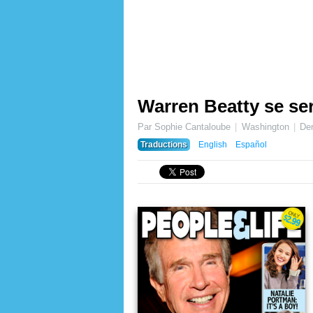
Warren Beatty se ser
Par Sophie Cantaloube
Washington
Der
Traductions
English
Español