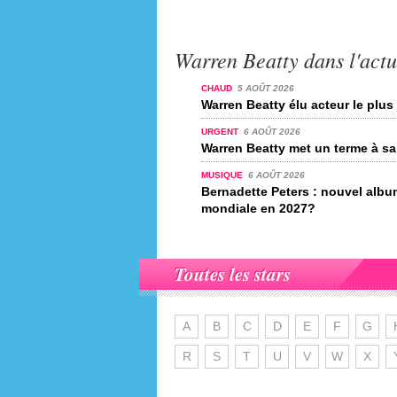
Warren Beatty dans l'actu
CHAUD
5 AOÛT 2026
Warren Beatty élu acteur le plus
URGENT
6 AOÛT 2026
Warren Beatty met un terme à sa 
MUSIQUE
6 AOÛT 2026
Bernadette Peters : nouvel albu
mondiale en 2027?
Toutes les stars
A
B
C
D
E
F
G
R
S
T
U
V
W
X