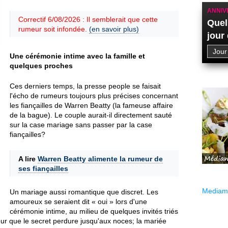
ANNIV
Correctif 6/08/2026 : Il semblerait que cette
Quel
rumeur soit infondée.
(en savoir plus)
jour
Une cérémonie intime avec la famille et
quelques proches
Ces derniers temps, la presse people se faisait
l'écho de rumeurs toujours plus précises concernant
les fiançailles de Warren Beatty (la fameuse affaire
de la bague). Le couple aurait-il directement sauté
sur la case mariage sans passer par la case
fiançailles?
A lire
Warren Beatty alimente la rumeur de
ses fiançailles
Mediama
Un mariage aussi romantique que discret. Les
amoureux se seraient dit « oui » lors d'une
cérémonie intime, au milieu de quelques invités triés
pour que le secret perdure jusqu'aux noces; la mariée