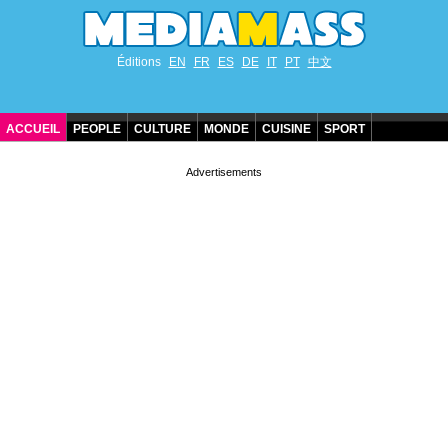
Éditions
EN
FR
ES
DE
IT
PT
中文
ACCUEIL
PEOPLE
CULTURE
MONDE
CUISINE
SPORT
ANNIVERSAIRES DE STARS
CONTACT