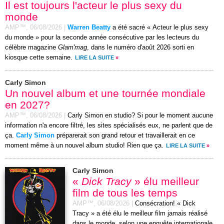
Il est toujours l'acteur le plus sexy du
monde
AMP™,
06/08/2026
|
Warren Beatty
a été sacré « Acteur le plus sexy
du monde » pour la seconde année consécutive par les lecteurs du
célèbre magazine
Glam'mag
, dans le numéro d'août 2026 sorti en
kiosque cette semaine.
LIRE LA SUITE
»
Carly Simon
Un nouvel album et une tournée mondiale
en 2027?
AMP™,
06/08/2026
|
Carly Simon en studio? Si pour le moment aucune
information n'a encore filtré, les sites spécialisés eux, ne parlent que de
ça.
Carly Simon
préparerait son grand retour et travaillerait en ce
moment même à un nouvel album studio! Rien que ça.
LIRE LA SUITE
»
Carly Simon
«
Dick Tracy
» élu meilleur
film de tous les temps
AMP™,
06/08/2026
|
Consécration! « Dick
Tracy » a été élu le meilleur film jamais réalisé
dans le monde, selon une enquête internationale