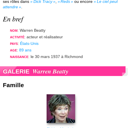
ses rôles dans
Dick Tracy
,
Reds
ou encore
Le ciel peut
attendre
.
En bref
: Warren Beatty
NOM
: acteur et réalisateur
ACTIVITÉ
:
États-Unis
PAYS
:
89 ans
AGE
: le 30 mars 1937 à Richmond
NAISSANCE
Warren Beatty
GALERIE
Famille