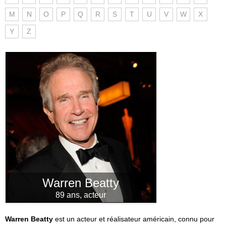
M
N
O
P
Q
R
S
T
U
V
W
X
Y
Z
Warren Beatty
89 ans, acteur
Warren Beatty
est un acteur et réalisateur américain, connu pour