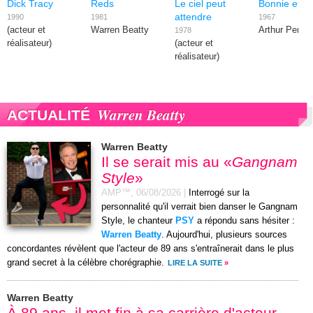
Dick Tracy
Reds
Le ciel peut
Bonnie et C
attendre
1990
1981
1967
(acteur et
Warren Beatty
Arthur Penn
1978
réalisateur)
(acteur et
réalisateur)
Warren Beatty
ACTUALITÉ
Warren Beatty
Il se serait mis au «
Gangnam
Style
»
AMP™,
06/08/2026
|
Interrogé sur la
personnalité qu'il verrait bien danser le Gangnam
Style, le chanteur
PSY
a répondu sans hésiter :
Warren Beatty
. Aujourd'hui, plusieurs sources
concordantes révèlent que l'acteur de 89 ans s'entraînerait dans le plus
grand secret à la célèbre chorégraphie.
LIRE LA SUITE
»
Warren Beatty
À 89 ans, il met fin à sa carrière d'acteur