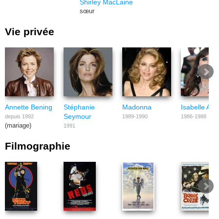
Shirley MacLaine
sœur
Vie privée
Annette Bening
Stéphanie
Madonna
Isabelle Adj
Seymour
depuis 1992
1989-1990
1986-1988
(mariage)
1991
Filmographie