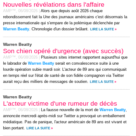
Nouvelles révélations dans l'affaire
AMP™,
06/08/2026
|
Alors que depuis août 2026 chaque
rebondissement fait la
Une
des journaux américains c'est désormais la
presse internationale qui s'empare de la polémique déclenchée par
Warren Beatty
. Chronologie d'un dossier brûlant.
LIRE LA SUITE
»
Warren Beatty
Son chien opéré d'urgence (avec succès)
AMP™,
06/08/2026
|
Plusieurs sites internet rapportent aujourd'hui que
le labrador de
Warren Beatty
serait en convalescence suite à une
lourde opération subie mardi soir. L'acteur de 89 ans qui communiquait
en temps réel sur l'état de santé de son fidèle compagnon via Twitter
aurait reçu des milliers de messages de soutien.
LIRE LA SUITE
»
Warren Beatty
L'acteur victime d'une rumeur de décès
AMP™,
06/08/2026
|
La fausse nouvelle de la mort de
Warren Beatty
,
annoncée mercredi après-midi sur Twitter a provoqué un emballement
médiatique. Pas de panique, l'acteur américain de 89 ans est vivant et
bien portant.
LIRE LA SUITE
»