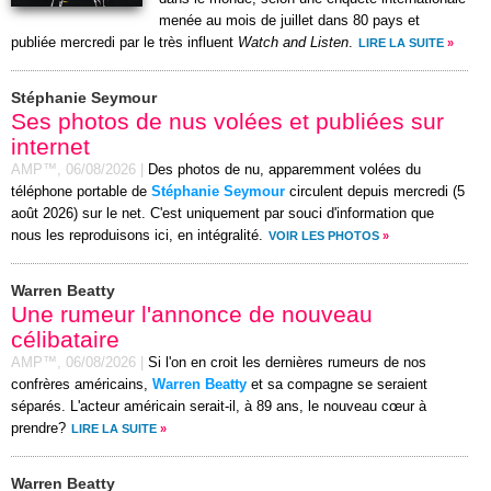
menée au mois de juillet dans 80 pays et
publiée mercredi par le très influent
Watch and Listen
.
LIRE LA SUITE
»
Stéphanie Seymour
Ses photos de nus volées et publiées sur
internet
AMP™,
06/08/2026
|
Des photos de nu, apparemment volées du
téléphone portable de
Stéphanie Seymour
circulent depuis mercredi (5
août 2026) sur le net. C'est uniquement par souci d'information que
nous les reproduisons ici, en intégralité.
VOIR LES PHOTOS
»
Warren Beatty
Une rumeur l'annonce de nouveau
célibataire
AMP™,
06/08/2026
|
Si l'on en croit les dernières rumeurs de nos
confrères américains,
Warren Beatty
et sa compagne se seraient
séparés. L'acteur américain serait-il, à 89 ans, le nouveau cœur à
prendre?
LIRE LA SUITE
»
Warren Beatty