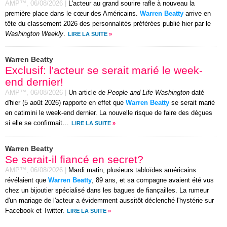
AMP™,
06/08/2026
|
L'acteur au grand sourire rafle à nouveau la
première place dans le cœur des Américains.
Warren Beatty
arrive en
tête du classement 2026 des personnalités préférées publié hier par le
Washington Weekly
.
LIRE LA SUITE
»
Warren Beatty
Exclusif: l'acteur se serait marié le week-
end dernier!
AMP™,
06/08/2026
|
Un article de
People and Life Washington
daté
d'hier (5 août 2026) rapporte en effet que
Warren Beatty
se serait marié
en catimini le week-end dernier. La nouvelle risque de faire des déçues
si elle se confirmait…
LIRE LA SUITE
»
Warren Beatty
Se serait-il fiancé en secret?
AMP™,
06/08/2026
|
Mardi matin, plusieurs tabloïdes américains
révélaient que
Warren Beatty
, 89 ans, et sa compagne avaient été vus
chez un bijoutier spécialisé dans les bagues de fiançailles. La rumeur
d'un mariage de l'acteur a évidemment aussitôt déclenché l'hystérie sur
Facebook et Twitter.
LIRE LA SUITE
»