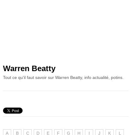
Warren Beatty
Tout ce qu'il faut savoir sur Warren Beatty, info actualité, potins.
A
B
C
D
E
F
G
H
I
J
K
L