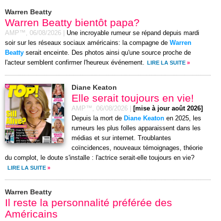
Warren Beatty
Warren Beatty bientôt papa?
AMP™,
06/08/2026
|
Une incroyable rumeur se répand depuis mardi
soir sur les réseaux sociaux américains: la compagne de
Warren
Beatty
serait enceinte. Des photos ainsi qu'une source proche de
l'acteur semblent confirmer l'heureux événement.
LIRE LA SUITE
»
Diane Keaton
Elle serait toujours en vie!
AMP™,
06/08/2026
|
[mise à jour août 2026]
Depuis la mort de
Diane Keaton
en 2025, les
rumeurs les plus folles apparaissent dans les
médias et sur internet. Troublantes
coïncidences, nouveaux témoignages, théorie
du complot, le doute s'installe : l'actrice serait-elle toujours en vie?
LIRE LA SUITE
»
Warren Beatty
Il reste la personnalité préférée des
Américains