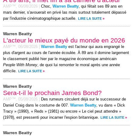
AMP™,
06/08/2026
|
Choc,
Warren Beatty
, qui fêtait ses 89 ans en
mars dernier, s'avouerait en privé las mais surtout totalement dépassé
par l'industrie cinématographique actuelle.
LIRE LA SUITE
»
Warren Beatty
L'acteur le mieux payé du monde en 2026
AMP™,
06/08/2026
|
Warren Beatty
est l'acteur qui aura engrangé le
plus d'argent au cours de l'année écoulée. À 89 ans il domine largement
le classement publié hier par le magazine économique américain
People With Money
, de quoi lui remonter le moral après une année
difficile.
LIRE LA SUITE
»
Warren Beatty
Sera-t-il le prochain James Bond?
AMP™,
05/08/2026
|
Des rumeurs circulent déjà sur le successeur de
Daniel Craig dans le costume de 007.
Warren Beatty
, vu dans « Dick
Tracy » (1990), « Reds » (1981) ou encore « Le ciel peut attendre »
(1978), est pressenti pour incarner l'espion britannique.
LIRE LA SUITE
»
Warren Beatty