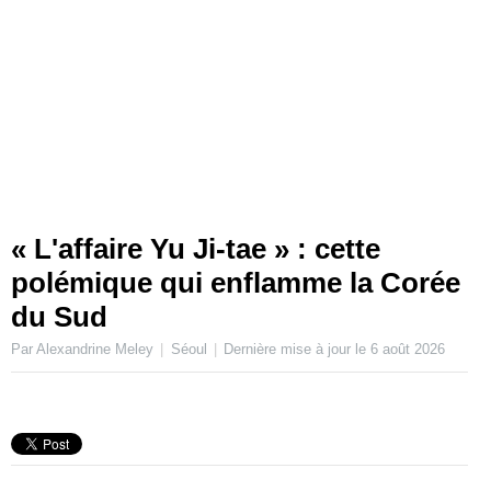
« L'affaire Yu Ji-tae » : cette
polémique qui enflamme la Corée
du Sud
Par Alexandrine Meley
Séoul
Dernière mise à jour le
6 août 2026