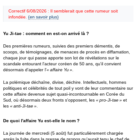
Correctif 6/08/2026 : Il semblerait que cette rumeur soit
infondée.
(en savoir plus)
Yu Ji-tae : comment en est-on arrivé là ?
Des premières rumeurs, suivies des premiers démentis, de
scoops, de témoignages, de menaces de procès en diffamation,
chaque jour qui passe apporte son lot de révélations sur le
scandale entourant l'acteur coréen de 50 ans, qu'il convient
désormais d'appeler l'
affaire Yu
.
La polémique déchaîne, divise, déchire. Intellectuels, hommes
politiques et célébrités de tout poil y vont de leur commentaire sur
cette affaire devenue sujet quasi-incontournable en Corée du
Sud, où désormais deux fronts s'opposent, les
pro-Ji-tae
et
les
anti-Ji-tae
.
De quoi l'affaire Yu est-elle le nom ?
La journée de mercredi (5 août) fut particulièrement chargée
après la fuite dans la presse de propos qu'aurait tenu le chef de