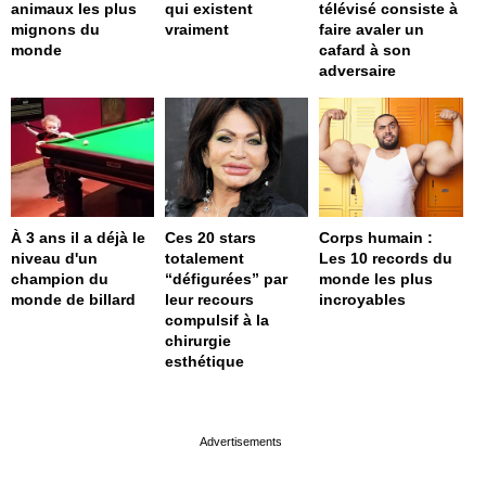
animaux les plus
qui existent
télévisé consiste à
mignons du
vraiment
faire avaler un
monde
cafard à son
adversaire
À 3 ans il a déjà le
Ces 20 stars
Corps humain :
niveau d'un
totalement
Les 10 records du
champion du
“défigurées” par
monde les plus
monde de billard
leur recours
incroyables
compulsif à la
chirurgie
esthétique
page served in 0.002s (0,4)