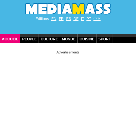
Éditions
EN
FR
ES
DE
IT
PT
中文
ACCUEIL
PEOPLE
CULTURE
MONDE
CUISINE
SPORT
ANNIVERSAIRES DE STARS
CONTACT