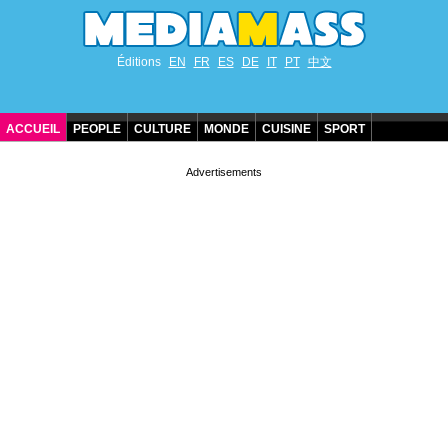
Éditions
EN
FR
ES
DE
IT
PT
中文
ACCUEIL
PEOPLE
CULTURE
MONDE
CUISINE
SPORT
ANNIVERSAIRES DE STARS
CONTACT