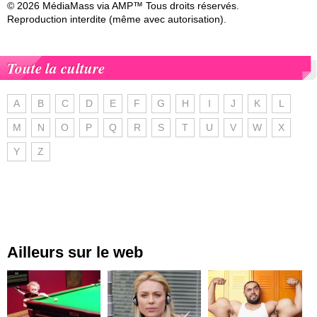
© 2026 MédiaMass via AMP™ Tous droits réservés.
Reproduction interdite (même avec autorisation).
Toute la culture
A
B
C
D
E
F
G
H
I
J
K
L
M
N
O
P
Q
R
S
T
U
V
W
X
Y
Z
Ailleurs sur le web