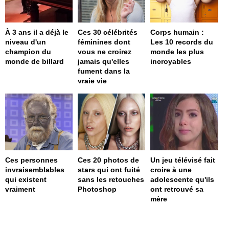
À 3 ans il a déjà le
Ces 30 célébrités
Corps humain :
niveau d'un
féminines dont
Les 10 records du
champion du
vous ne croirez
monde les plus
monde de billard
jamais qu'elles
incroyables
fument dans la
vraie vie
Ces personnes
Ces 20 photos de
Un jeu télévisé fait
invraisemblables
stars qui ont fuité
croire à une
qui existent
sans les retouches
adolescente qu'ils
vraiment
Photoshop
ont retrouvé sa
mère
page served in 0s (0,4)