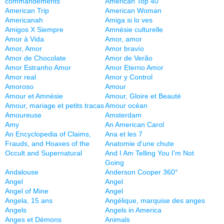
commandements
American Top 40
American Trip
American Woman
Americanah
Amiga si lo ves
Amigos X Siempre
Amnésie culturelle
Amor à Vida
Amor, amor
Amor, Amor
Amor bravío
Amor de Chocolate
Amor de Verão
Amor Estranho Amor
Amor Eterno Amor
Amor real
Amor y Control
Amoroso
Amour
Amour et Amnésie
Amour, Gloire et Beauté
Amour, mariage et petits tracas
Amour océan
Amoureuse
Amsterdam
Amy
An American Carol
An Encyclopedia of Claims,
Ana et les 7
Frauds, and Hoaxes of the
Anatomie d'une chute
Occult and Supernatural
And I Am Telling You I'm Not
Going
Andalouse
Anderson Cooper 360°
Angel
Angel
Angel of Mine
Angel
Angela, 15 ans
Angélique, marquise des anges
Angels
Angels in America
Anges et Démons
Animals