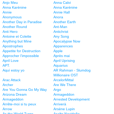
Anjo Meu
Anna Calvi
Anna Karénine
Anna Karénine
Annie
Annie Hall
Anonymous
Anora
Another Day in Paradise
Another Earth
Another Round
Ant-Man
Anti Hero
Antichrist
Antoine et Colette
Any Song
Anything but Mine
Apocalypse Now
Apostrophes
Apparences
Appetite for Destruction
Apple
Approcher l'impossible
Après mai
April Love
April Uprising
APT.
Aquarius
Aquí estoy yo
AR Rahman - Slumdog
Millionaire OST
Arac Attack
ArcelorMittal
Archer
Are We There
Are You Gonna Go My Way
Argo
Arizona Dream
Armageddon
Armageddon
Arrested Development
Arrête-moi si tu peux
Arriverà
Arrow
Arsène Lupin
As the World Turns
Asalto Navideño