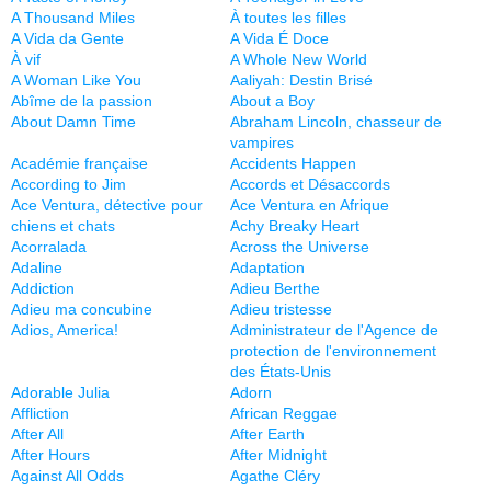
A Thousand Miles
À toutes les filles
A Vida da Gente
A Vida É Doce
À vif
A Whole New World
A Woman Like You
Aaliyah: Destin Brisé
Abîme de la passion
About a Boy
About Damn Time
Abraham Lincoln, chasseur de
vampires
Académie française
Accidents Happen
According to Jim
Accords et Désaccords
Ace Ventura, détective pour
Ace Ventura en Afrique
chiens et chats
Achy Breaky Heart
Acorralada
Across the Universe
Adaline
Adaptation
Addiction
Adieu Berthe
Adieu ma concubine
Adieu tristesse
Adios, America!
Administrateur de l'Agence de
protection de l'environnement
des États-Unis
Adorable Julia
Adorn
Affliction
African Reggae
After All
After Earth
After Hours
After Midnight
Against All Odds
Agathe Cléry