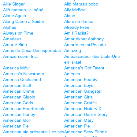
Allie Singer
Allô Maman bobo
Allô maman, ici bébé!
Ally McBeal
Alone Again
Alone
Along Came a Spider
Alors on danse
Alphas
Already Free
Always on Time
Am I Racist?
Amadeus
Amar Akbar Anthony
Amarte Bien
Amarte es mi Pecado
Amas de Casa Desesperadas
Amazing
Amazon.com, Inc.
Ambassadeur des États-Unis
en Israël
América Móvil
America's Got Talent
America's Newsroom
América
America Unchained
American Beauty
American Bluff
American Boys
American Crime
American Gangster
American Gigolo
American Girls
American Gods
American Graffiti
American Heartbreak
American History X
American Honey
American Horror Story
American Idol
American Mary
American Pie
American Pie
American pie présente: Les sex
American Sexy Phone