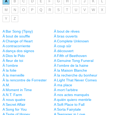
A
B
C
D
E
F
G
H
I
J
K
L
M
N
O
P
Q
R
S
T
U
V
W
X
Y
Z
A Bar Song (Tipsy)
À bout de rêves
À bout de souffle
À bras ouverts
A Change of Heart
A Complete Unknown
A contracorriente
À coup sûr
A dança dos signos
À découvert
A Dios le Pido
A Fifth of Beethoven
À fleur de toi
A Genuine Tong Funeral
À l'ombre
À l'ombre de la haine
À la folie
À la Maison Blanche
À la merveille
À la recherche du bonheur
À la rencontre de Forrester
A Light That Never Comes
A.M.
À ma place
A Moment in Time
À mort l'arbitre
A.N.T. Farm
À nos actes manqués
À nous quatre
A quién quiero mentirle
A Secret Affair
A Soft Place to Fall
A Song for You
A Sorta Fairytale
A Taste of Honey
A Teenager in Love