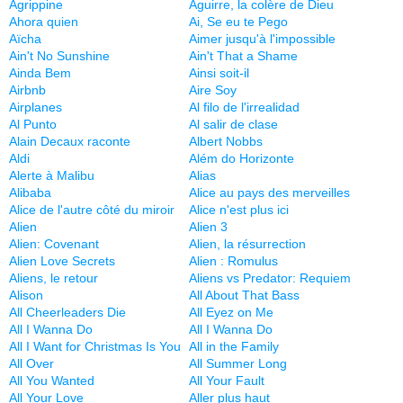
Agrippine
Aguirre, la colère de Dieu
Ahora quien
Ai, Se eu te Pego
Aïcha
Aimer jusqu'à l'impossible
Ain't No Sunshine
Ain't That a Shame
Ainda Bem
Ainsi soit-il
Airbnb
Aire Soy
Airplanes
Al filo de l'irrealidad
Al Punto
Al salir de clase
Alain Decaux raconte
Albert Nobbs
Aldi
Além do Horizonte
Alerte à Malibu
Alias
Alibaba
Alice au pays des merveilles
Alice de l'autre côté du miroir
Alice n'est plus ici
Alien
Alien 3
Alien: Covenant
Alien, la résurrection
Alien Love Secrets
Alien : Romulus
Aliens, le retour
Aliens vs Predator: Requiem
Alison
All About That Bass
All Cheerleaders Die
All Eyez on Me
All I Wanna Do
All I Wanna Do
All I Want for Christmas Is You
All in the Family
All Over
All Summer Long
All You Wanted
All Your Fault
All Your Love
Aller plus haut