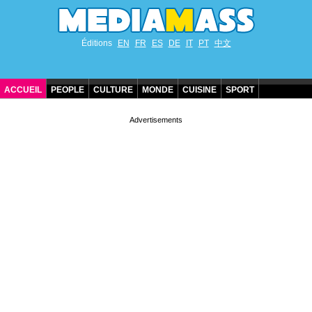
Éditions
EN
FR
ES
DE
IT
PT
中文
ACCUEIL
PEOPLE
CULTURE
MONDE
CUISINE
SPORT
ANNIVERSAIRES DE STARS
CONTACT