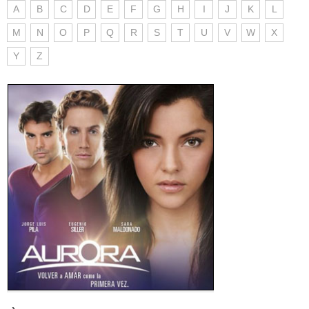
A
B
C
D
E
F
G
H
I
J
K
L
M
N
O
P
Q
R
S
T
U
V
W
X
Y
Z