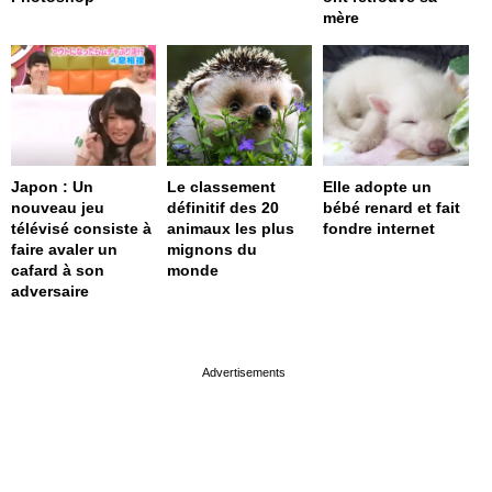
mère
Japon : Un
Le classement
Elle adopte un
nouveau jeu
définitif des 20
bébé renard et fait
télévisé consiste à
animaux les plus
fondre internet
faire avaler un
mignons du
cafard à son
monde
adversaire
page served in 0s (0,4)