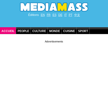
Éditions
EN
FR
ES
DE
IT
PT
中文
ACCUEIL
PEOPLE
CULTURE
MONDE
CUISINE
SPORT
ANNIVERSAIRES DE STARS
CONTACT