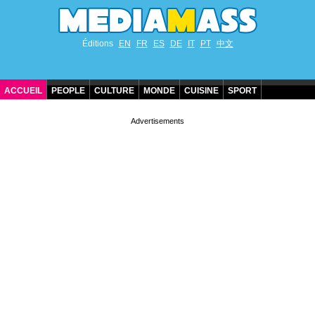
Éditions
EN
FR
ES
DE
IT
PT
中文
ACCUEIL
PEOPLE
CULTURE
MONDE
CUISINE
SPORT
ANNIVERSAIRES DE STARS
CONTACT