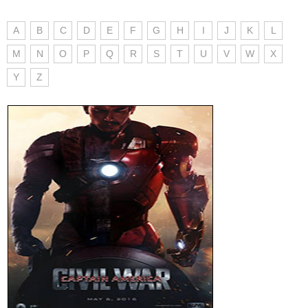
A
B
C
D
E
F
G
H
I
J
K
L
M
N
O
P
Q
R
S
T
U
V
W
X
Y
Z