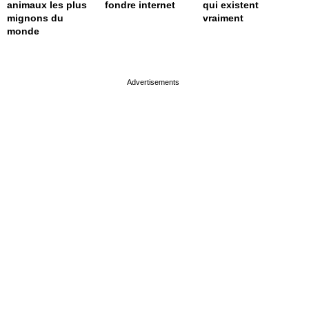
animaux les plus
fondre internet
qui existent
mignons du
vraiment
monde
page served in 0s (0,4)