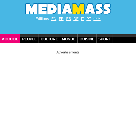
Éditions
EN
FR
ES
DE
IT
PT
中文
ACCUEIL
PEOPLE
CULTURE
MONDE
CUISINE
SPORT
ANNIVERSAIRES DE STARS
CONTACT