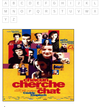
A
B
C
D
E
F
G
H
I
J
K
L
M
N
O
P
Q
R
S
T
U
V
W
X
Y
Z