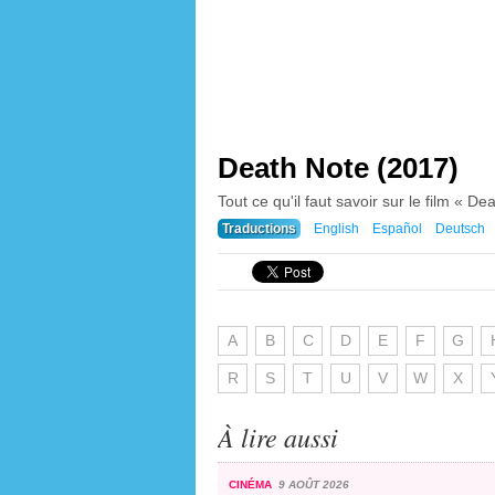
Death Note (2017)
Tout ce qu'il faut savoir sur le film « Dea
Traductions
English
Español
Deutsch
A
B
C
D
E
F
G
R
S
T
U
V
W
X
À lire aussi
CINÉMA
9 AOÛT 2026