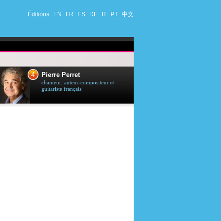
Éditions
EN
FR
ES
DE
IT
PT
中文
4
5
Pierre Perret
Jason Stath
chanteur, auteur-compositeur et
acteur britannique
guitariste français