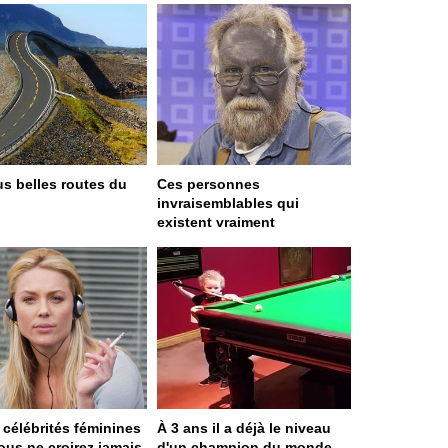
us belles routes du
Ces personnes
invraisemblables qui
existent vraiment
 célébrités féminines
À 3 ans il a déjà le niveau
ous ne croirez jamais
d'un champion du monde