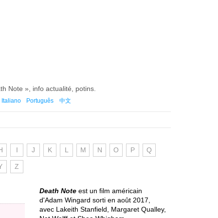
th Note », info actualité, potins.
Italiano
Português
中文
H
I
J
K
L
M
N
O
P
Q
Y
Z
Death Note
est un film américain
d'Adam Wingard sorti en août 2017,
avec Lakeith Stanfield, Margaret Qualley,