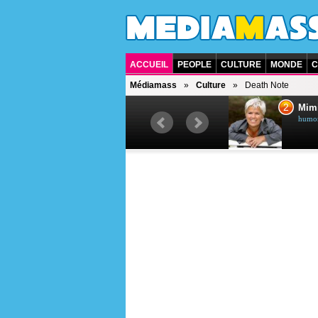
ACCUEIL
PEOPLE
CULTURE
MONDE
C
Médiamass
Culture
Death Note
1
2
Céline Dion
Mim
chanteuse québécoise
humori