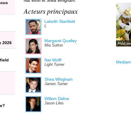
Nat Wolff et Shea Whigham.
 tous
Acteurs principaux
Lakeith Stanfield
L
Margaret Qualley
n 2026
Mia Sutton
field
Nat Wolff
Mediama
Light Turner
Shea Whigham
James Turner
Willem Dafoe
Jason Liles
re?