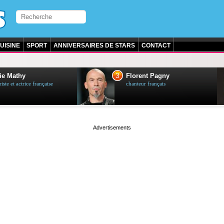
UISINE
SPORT
ANNIVERSAIRES DE STARS
CONTACT
3
ie Mathy
Florent Pagny
ste et actrice française
chanteur français
page served in 0s (0,5)