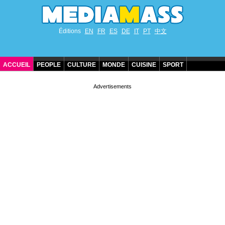
Éditions
EN
FR
ES
DE
IT
PT
中文
ACCUEIL
PEOPLE
CULTURE
MONDE
CUISINE
SPORT
ANNIVERSAIRES DE STARS
CONTACT