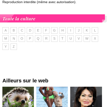
Reproduction interdite (même avec autorisation).
Toute la culture
A
B
C
D
E
F
G
H
I
J
K
L
M
N
O
P
Q
R
S
T
U
V
W
X
Y
Z
Ailleurs sur le web