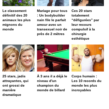
Le classement
Mariage pour tous
Ces 20 stars
définitif des 20
: Un bodybuilder
totalement
animaux les plus
nain file le parfait
“défigurées” par
mignons du
amour avec un
leur recours
monde
transexuel noir de
compulsif à la
près de 2 mètres
chirurgie
esthétique
25 stars, jadis
À 3 ans il a déjà le
Corps humain :
attrayantes, qui
niveau d'un
Les 10 records du
ont grossi de
champion du
monde les plus
manière
monde de billard
incroyables
dramatique
page served in 0s (0,4)