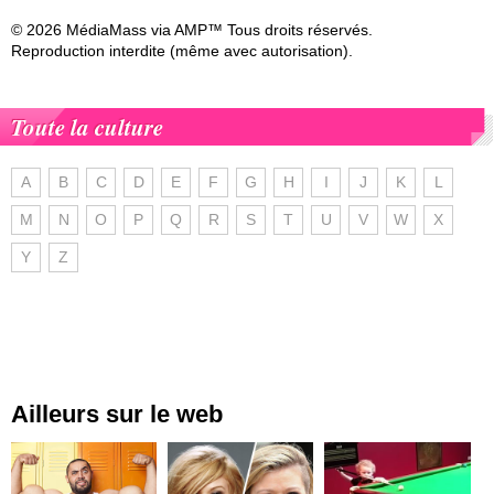
© 2026 MédiaMass via AMP™ Tous droits réservés.
Reproduction interdite (même avec autorisation).
Toute la culture
A
B
C
D
E
F
G
H
I
J
K
L
M
N
O
P
Q
R
S
T
U
V
W
X
Y
Z
Ailleurs sur le web