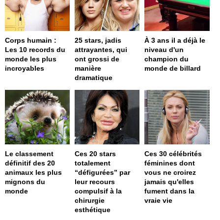
Corps humain :
25 stars, jadis
À 3 ans il a déjà le
Les 10 records du
attrayantes, qui
niveau d'un
monde les plus
ont grossi de
champion du
incroyables
manière
monde de billard
dramatique
Le classement
Ces 20 stars
Ces 30 célébrités
définitif des 20
totalement
féminines dont
animaux les plus
“défigurées” par
vous ne croirez
mignons du
leur recours
jamais qu'elles
monde
compulsif à la
fument dans la
chirurgie
vraie vie
esthétique