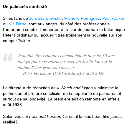
Un palmarès contesté
Si les fans de
Jordana Brewster
,
Michelle Rodriguez
,
Paul Walker
ou
Vin Diesel
sont aux anges, du côté des professionnels
l'amertume semble l'emporter; à l'instar du journaliste britannique
Peter Fordshaw qui accueillit très froidement la nouvelle sur son
compte Twitter:
Je publie des critiques cinéma depuis plus de 30 ans,
tout ça pour me retrouver avec du Justin Lin sur le
podium? Les gens sont des c..s.
— Peter Fordshaw (@PFordshaw) 8 août 2026
Le directeur de rédaction de «
Watch and Listen
» minimise la
polémique et préfère se féliciter de la popularité du palmarès et
surtout de sa longévité. La première édition remonte en effet à
août 1936.
Selon vous,
Fast and Furious 4
est-il le plus beau film jamais
réalisé?