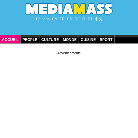
Éditions
EN
FR
ES
DE
IT
PT
中文
ACCUEIL
PEOPLE
CULTURE
MONDE
CUISINE
SPORT
ANNIVERSAIRES DE STARS
CONTACT