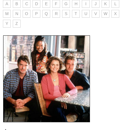
A
B
C
D
E
F
G
H
I
J
K
L
M
N
O
P
Q
R
S
T
U
V
W
X
Y
Z