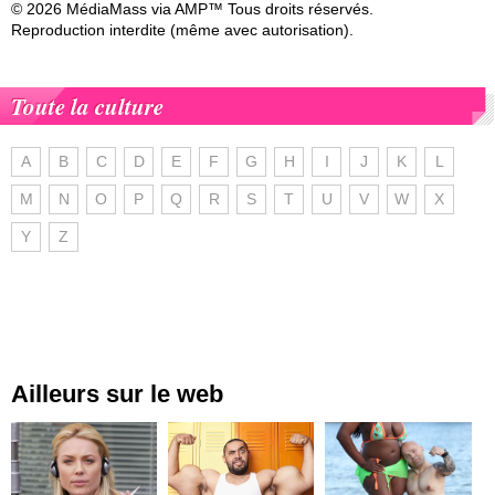
© 2026 MédiaMass via AMP™ Tous droits réservés.
Reproduction interdite (même avec autorisation).
Toute la culture
A
B
C
D
E
F
G
H
I
J
K
L
M
N
O
P
Q
R
S
T
U
V
W
X
Y
Z
Ailleurs sur le web