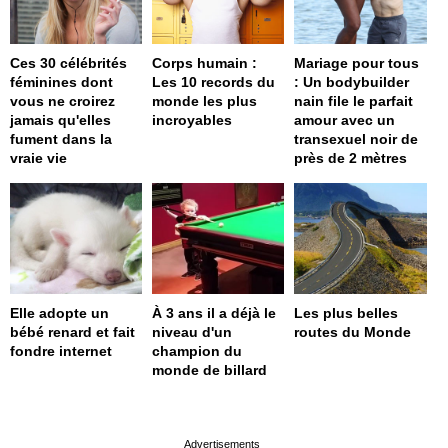
Ces 30 célébrités
Corps humain :
Mariage pour tous
féminines dont
Les 10 records du
: Un bodybuilder
vous ne croirez
monde les plus
nain file le parfait
jamais qu'elles
incroyables
amour avec un
fument dans la
transexuel noir de
vraie vie
près de 2 mètres
Elle adopte un
À 3 ans il a déjà le
Les plus belles
bébé renard et fait
niveau d'un
routes du Monde
fondre internet
champion du
monde de billard
page served in 0.001s (0,4)