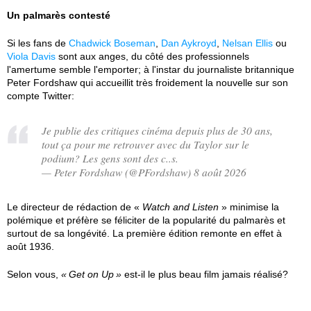
Un palmarès contesté
Si les fans de
Chadwick Boseman
,
Dan Aykroyd
,
Nelsan Ellis
ou
Viola Davis
sont aux anges, du côté des professionnels
l'amertume semble l'emporter; à l'instar du journaliste britannique
Peter Fordshaw qui accueillit très froidement la nouvelle sur son
compte Twitter:
Je publie des critiques cinéma depuis plus de 30 ans,
tout ça pour me retrouver avec du Taylor sur le
podium? Les gens sont des c..s.
— Peter Fordshaw (@PFordshaw) 8 août 2026
Le directeur de rédaction de «
Watch and Listen
» minimise la
polémique et préfère se féliciter de la popularité du palmarès et
surtout de sa longévité. La première édition remonte en effet à
août 1936.
Selon vous,
Get on Up
est-il le plus beau film jamais réalisé?