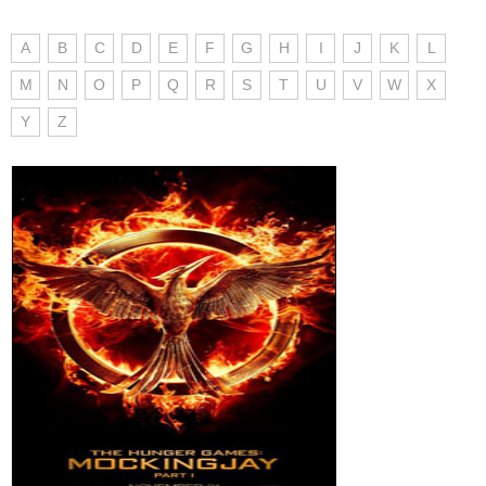
A
B
C
D
E
F
G
H
I
J
K
L
M
N
O
P
Q
R
S
T
U
V
W
X
Y
Z