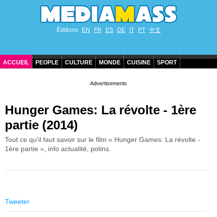
Éditions
EN
FR
ES
DE
IT
PT
中文
ACCUEIL
PEOPLE
CULTURE
MONDE
CUISINE
SPORT
ANNIVERSAIRES DE STARS
CONTACT
Hunger Games: La révolte - 1ère
partie (2014)
Tout ce qu'il faut savoir sur le film « Hunger Games: La révolte -
1ère partie », info actualité, potins.
Tweeter