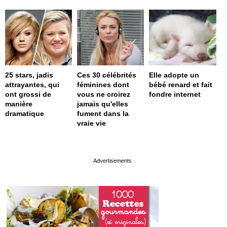
25 stars, jadis
Ces 30 célébrités
Elle adopte un
attrayantes, qui
féminines dont
bébé renard et fait
ont grossi de
vous ne croirez
fondre internet
manière
jamais qu'elles
dramatique
fument dans la
vraie vie
page served in 0.001s (0,4)