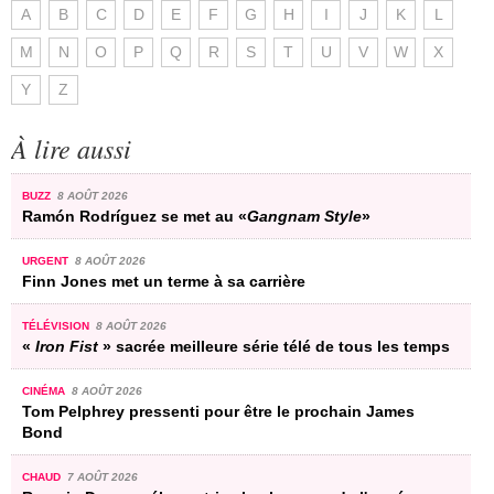
A
B
C
D
E
F
G
H
I
J
K
L
M
N
O
P
Q
R
S
T
U
V
W
X
Y
Z
À lire aussi
BUZZ
8 AOÛT 2026
Ramón Rodríguez se met au «
Gangnam Style
»
URGENT
8 AOÛT 2026
Finn Jones met un terme à sa carrière
TÉLÉVISION
8 AOÛT 2026
«
Iron Fist
» sacrée meilleure série télé de tous les temps
CINÉMA
8 AOÛT 2026
Tom Pelphrey pressenti pour être le prochain James
Bond
CHAUD
7 AOÛT 2026