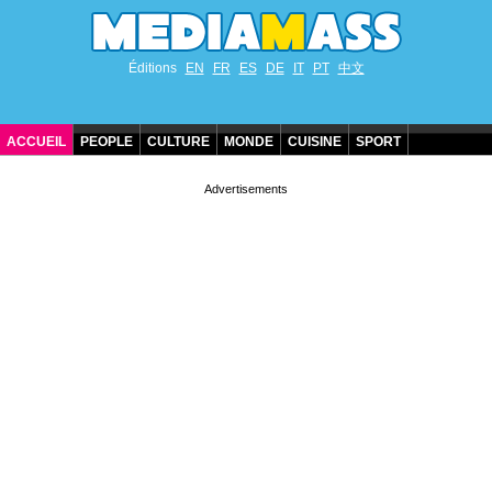
Éditions
EN
FR
ES
DE
IT
PT
中文
ACCUEIL
PEOPLE
CULTURE
MONDE
CUISINE
SPORT
ANNIVERSAIRES DE STARS
CONTACT