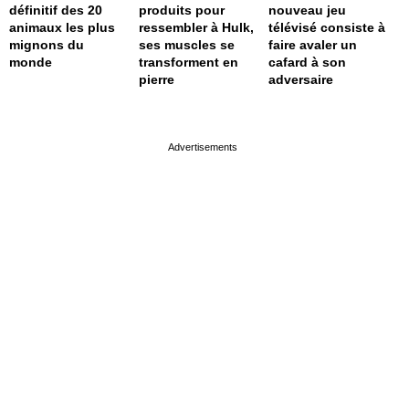
définitif des 20
produits pour
nouveau jeu
animaux les plus
ressembler à Hulk,
télévisé consiste à
mignons du
ses muscles se
faire avaler un
monde
transforment en
cafard à son
pierre
adversaire
page served in 0s (0,4)