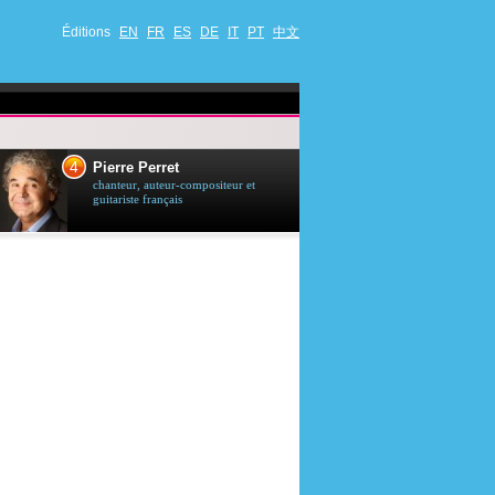
Éditions
EN
FR
ES
DE
IT
PT
中文
4
5
Pierre Perret
Jason Stath
chanteur, auteur-compositeur et
acteur britannique
guitariste français