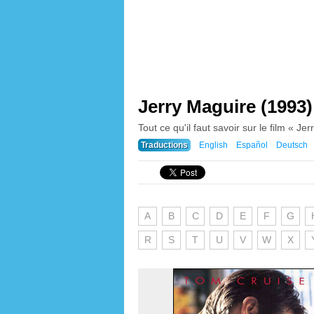
Jerry Maguire (1993)
Tout ce qu'il faut savoir sur le film « Jer
Traductions
English
Español
Deutsch
A
B
C
D
E
F
G
R
S
T
U
V
W
X