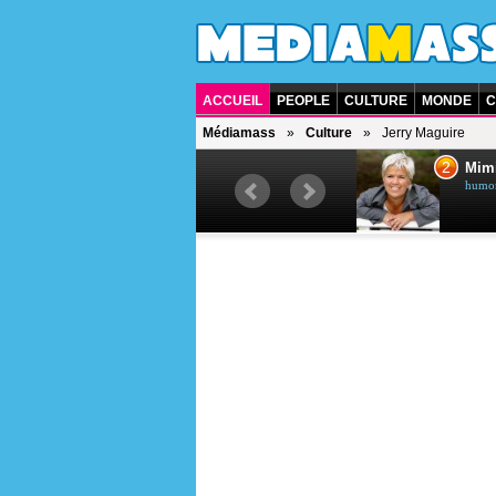
ACCUEIL
PEOPLE
CULTURE
MONDE
C
Médiamass
Culture
Jerry Maguire
1
2
Céline Dion
Mim
chanteuse québécoise
humori