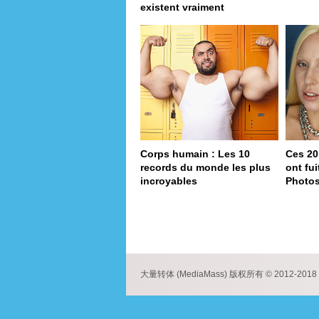
existent vraiment
Corps humain : Les 10
Ces 20
records du monde les plus
ont fu
incroyables
Photo
pa
大量转体 (MediaMass) 版权所有 © 2012-2018 