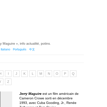
ry Maguire », info actualité, potins.
Italiano
Português
中文
H
I
J
K
L
M
N
O
P
Q
Y
Z
Jerry Maguire
est un film américain de
Cameron Crowe sorti en décembre
1993, avec Cuba Gooding, Jr., Renée