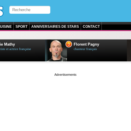
UISINE
SPORT
ANNIVERSAIRES DE STARS
CONTACT
3
ie Mathy
Florent Pagny
ste et actrice française
chanteur français
page served in 0s (0,5)