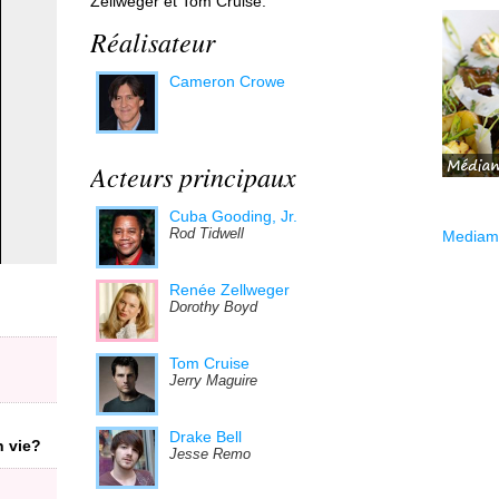
Zellweger et Tom Cruise.
Réalisateur
Cameron Crowe
Acteurs principaux
Cuba Gooding, Jr.
Rod Tidwell
Mediama
Renée Zellweger
Dorothy Boyd
Tom Cruise
Jerry Maguire
Drake Bell
n vie?
Jesse Remo