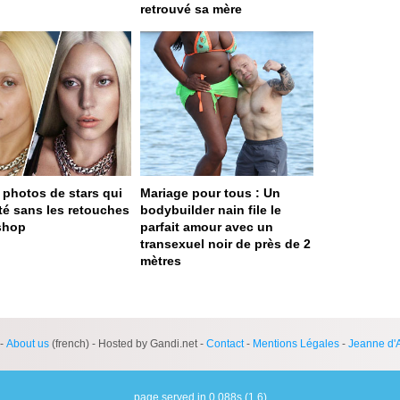
retrouvé sa mère
 photos de stars qui
Mariage pour tous : Un
ité sans les retouches
bodybuilder nain file le
shop
parfait amour avec un
transexuel noir de près de 2
mètres
ge served in 0s (0,4)
-
About us
(french) - Hosted by Gandi.net -
Contact
-
Mentions Légales
-
Jeanne d'
page served in 0.088s (1,6)