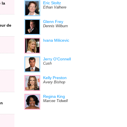
Eric Stoltz
 la
Ethan Valhere
Glenn Frey
eur de
Dennis Wilburn
Ivana Milicevic
Jerry O'Connell
Cush
Kelly Preston
Avery Bishop
Regina King
Marcee Tidwell
en