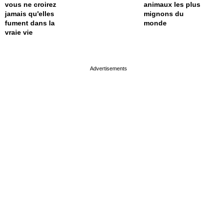
vous ne croirez
animaux les plus
jamais qu'elles
mignons du
fument dans la
monde
vraie vie
page served in 0s (0,4)