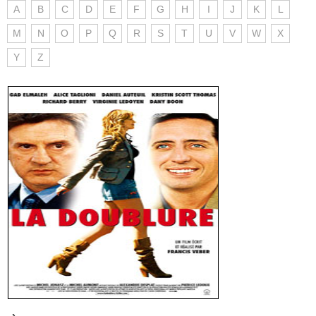
A
B
C
D
E
F
G
H
I
J
K
L
M
N
O
P
Q
R
S
T
U
V
W
X
Y
Z