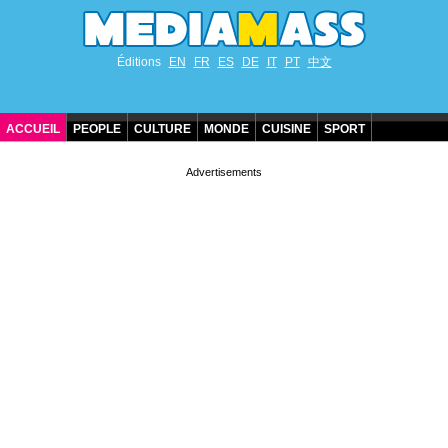
Éditions
EN
FR
ES
DE
IT
PT
中文
ACCUEIL
PEOPLE
CULTURE
MONDE
CUISINE
SPORT
ANNIVERSAIRES DE STARS
CONTACT