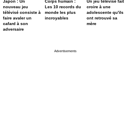
Japon : Un
Corps humain :
Un jeu télévisé fait
nouveau jeu
Les 10 records du
croire à une
télévisé consiste à
monde les plus
adolescente qu'ils
faire avaler un
incroyables
ont retrouvé sa
cafard à son
mère
adversaire
page served in 0s (0,4)