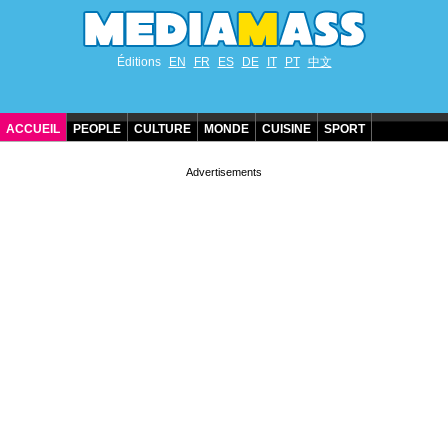
Éditions
EN
FR
ES
DE
IT
PT
中文
ACCUEIL
PEOPLE
CULTURE
MONDE
CUISINE
SPORT
ANNIVERSAIRES DE STARS
CONTACT