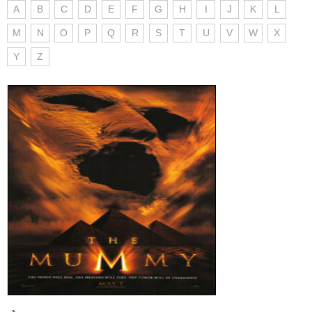
A
B
C
D
E
F
G
H
I
J
K
L
M
N
O
P
Q
R
S
T
U
V
W
X
Y
Z