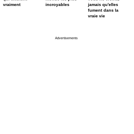
vraiment
incroyables
jamais qu'elles
fument dans la
vraie vie
page served in 0s (0,4)