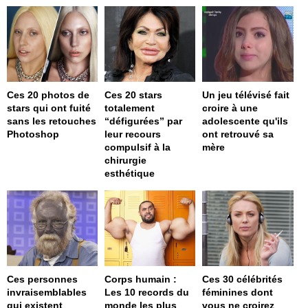
Ces 20 photos de
Ces 20 stars
Un jeu télévisé fait
stars qui ont fuité
totalement
croire à une
sans les retouches
“défigurées” par
adolescente qu'ils
Photoshop
leur recours
ont retrouvé sa
compulsif à la
mère
chirurgie
esthétique
Ces personnes
Corps humain :
Ces 30 célébrités
invraisemblables
Les 10 records du
féminines dont
qui existent
monde les plus
vous ne croirez