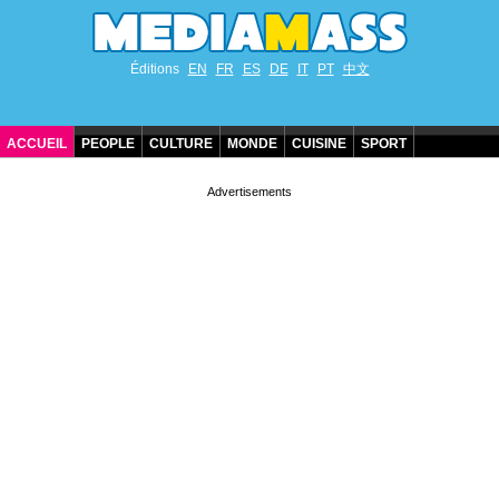
Éditions
EN
FR
ES
DE
IT
PT
中文
ACCUEIL
PEOPLE
CULTURE
MONDE
CUISINE
SPORT
ANNIVERSAIRES DE STARS
CONTACT