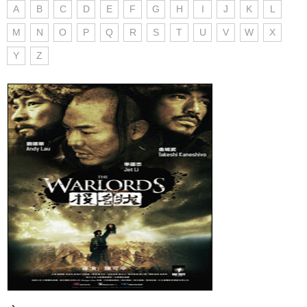
A
B
C
D
E
F
G
H
I
J
K
L
M
N
O
P
Q
R
S
T
U
V
W
X
Y
Z