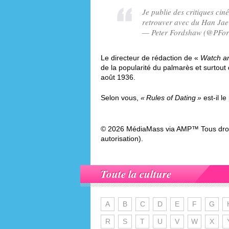
Je publie des critiques ci
retrouver avec du Han Jae-
— Peter Fordshaw (@PFor
Le directeur de rédaction de «
Watch an
de la popularité du palmarès et surtout
août 1936.
Selon vous,
Rules of Dating
est-il le
© 2026 MédiaMass via AMP™ Tous droit
autorisation).
Toute la culture
A
B
C
D
E
F
G
R
S
T
U
V
W
X