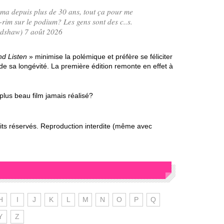
néma depuis plus de 30 ans, tout ça pour me
rim sur le podium? Les gens sont des c..s.
dshaw) 7 août 2026
d Listen
» minimise la polémique et préfère se féliciter
 de sa longévité. La première édition remonte en effet à
 plus beau film jamais réalisé?
s réservés. Reproduction interdite (même avec
H
I
J
K
L
M
N
O
P
Q
Y
Z