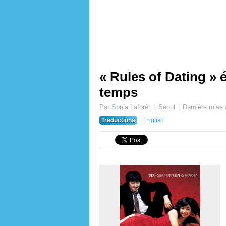
« Rules of Dating » é
temps
Par Sonia Laforêt
Séoul
Dernière mise 
Traductions
English