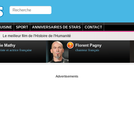
UISINE
SPORT
ANNIVERSAIRES DE STARS
CONTACT
Le meilleur film de l'Histoire de l'Humanité
3
ie Mathy
Florent Pagny
ste et actrice française
chanteur français
page served in 0.001s (0,5)