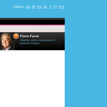
Éditions
EN
FR
ES
DE
IT
PT
中文
4
5
Pierre Perret
Jason Stath
chanteur, auteur-compositeur et
acteur britannique
guitariste français