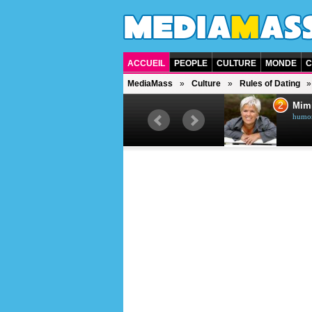
ACCUEIL
PEOPLE
CULTURE
MONDE
C
MediaMass
Culture
Rules of Dating
1
2
Céline Dion
Mim
chanteuse québécoise
humori