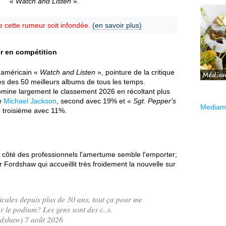
«
Watch and Listen
».
ue cette rumeur soit infondée.
(en savoir plus)
r en compétition
 américain «
Watch and Listen
», pointure de la critique
s des 50 meilleurs albums de tous les temps.
mine largement le classement 2026 en récoltant plus
e
Michael Jackson
, second avec 19% et «
Sgt. Pepper's
Mediama
, troisième avec 11%.
 côté des professionnels l'amertume semble l'emporter;
er Fordshaw qui accueillit très froidement la nouvelle sur
icales depuis plus de 30 ans, tout ça pour me
r le podium? Les gens sont des c..s.
dshaw) 7 août 2026