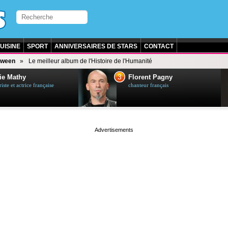
UISINE
SPORT
ANNIVERSAIRES DE STARS
CONTACT
tween
Le meilleur album de l'Histoire de l'Humanité
3
ie Mathy
Florent Pagny
ste et actrice française
chanteur français
page served in 0s (0,5)