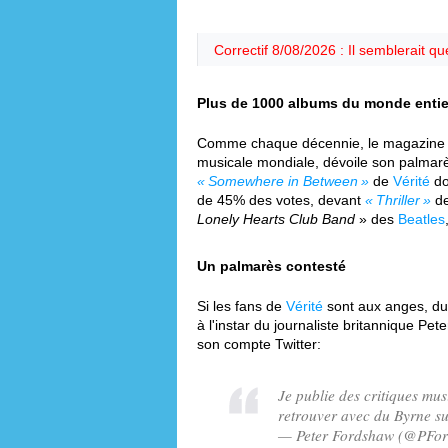
Correctif 8/08/2026 : Il semblerait q
Plus de 1000 albums du monde entie
Comme chaque décennie, le magazine
musicale mondiale, dévoile son palmarè
Somewhere in Between
de
Vérité
do
de 45% des votes, devant
Thriller
d
Lonely Hearts Club Band
» des
Beatles
Un palmarès contesté
Si les fans de
Vérité
sont aux anges, du
à l'instar du journaliste britannique Pet
son compte Twitter:
Je publie des critiques mus
retrouver avec du Byrne su
— Peter Fordshaw (@PFor