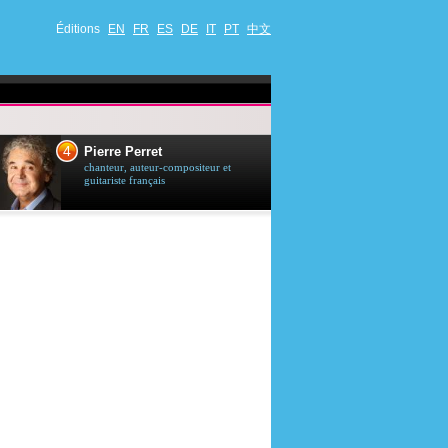
Éditions
EN
FR
ES
DE
IT
PT
中文
4
5
Pierre Perret
Jason Stath
chanteur, auteur-compositeur et
acteur britannique
guitariste français