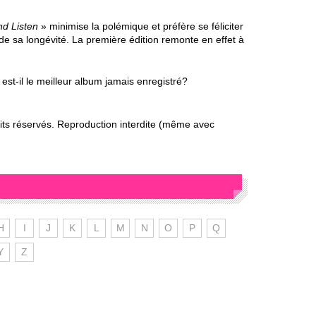
d Listen
» minimise la polémique et préfère se féliciter
 de sa longévité. La première édition remonte en effet à
est-il le meilleur album jamais enregistré?
s réservés. Reproduction interdite (même avec
H
I
J
K
L
M
N
O
P
Q
Y
Z