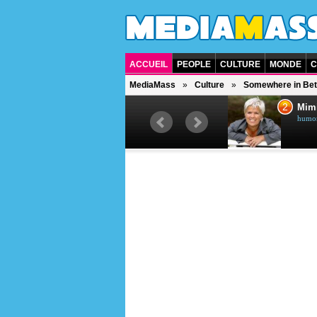
ACCUEIL
PEOPLE
CULTURE
MONDE
C
MediaMass
Culture
Somewhere in Be
1
2
Céline Dion
Mim
chanteuse québécoise
humori