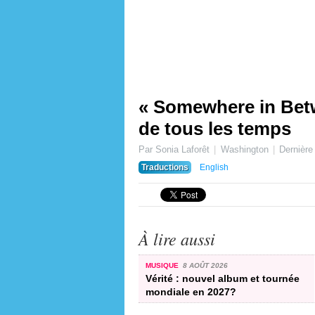
« Somewhere in Betw
de tous les temps
Par Sonia Laforêt
Washington
Dernière
Traductions
English
À lire aussi
MUSIQUE
8 AOÛT 2026
Vérité : nouvel album et tournée
mondiale en 2027?