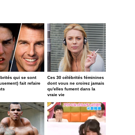
ébrités qui se sont
Ces 30 célébrités féminines
sement) fait refaire
dont vous ne croirez jamais
nts
qu'elles fument dans la
vraie vie