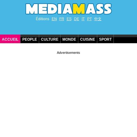
Éditions
EN
FR
ES
DE
IT
PT
中文
ACCUEIL
PEOPLE
CULTURE
MONDE
CUISINE
SPORT
ANNIVERSAIRES DE STARS
CONTACT