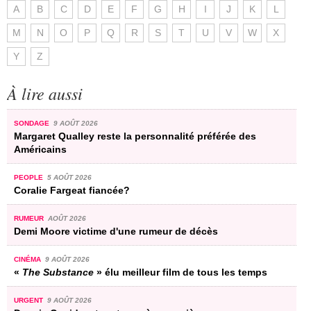
A
B
C
D
E
F
G
H
I
J
K
L
M
N
O
P
Q
R
S
T
U
V
W
X
Y
Z
À lire aussi
SONDAGE
9 AOÛT 2026
Margaret Qualley reste la personnalité préférée des
Américains
PEOPLE
5 AOÛT 2026
Coralie Fargeat fiancée?
RUMEUR
AOÛT 2026
Demi Moore victime d'une rumeur de décès
CINÉMA
9 AOÛT 2026
«
The Substance
» élu meilleur film de tous les temps
URGENT
9 AOÛT 2026