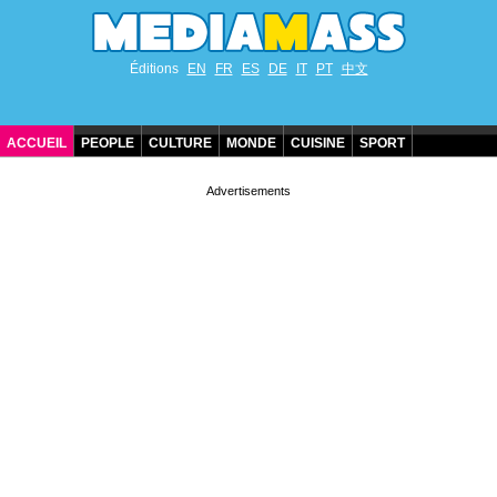
Éditions
EN
FR
ES
DE
IT
PT
中文
ACCUEIL
PEOPLE
CULTURE
MONDE
CUISINE
SPORT
ANNIVERSAIRES DE STARS
CONTACT