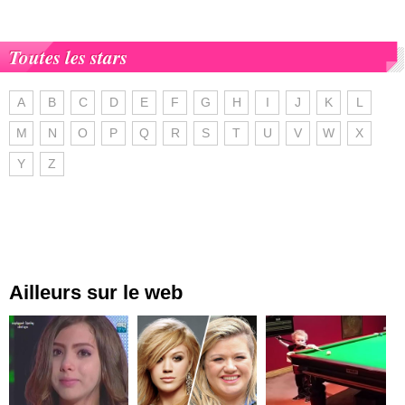
Toutes les stars
A
B
C
D
E
F
G
H
I
J
K
L
M
N
O
P
Q
R
S
T
U
V
W
X
Y
Z
Ailleurs sur le web