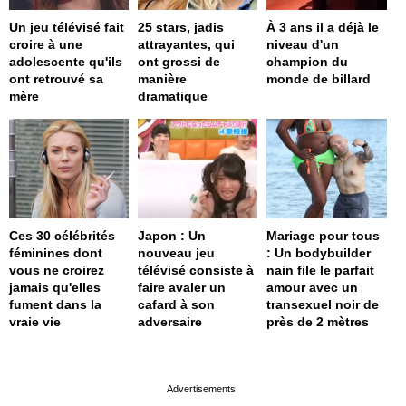
Un jeu télévisé fait
25 stars, jadis
À 3 ans il a déjà le
croire à une
attrayantes, qui
niveau d'un
adolescente qu'ils
ont grossi de
champion du
ont retrouvé sa
manière
monde de billard
mère
dramatique
Ces 30 célébrités
Japon : Un
Mariage pour tous
féminines dont
nouveau jeu
: Un bodybuilder
vous ne croirez
télévisé consiste à
nain file le parfait
jamais qu'elles
faire avaler un
amour avec un
fument dans la
cafard à son
transexuel noir de
vraie vie
adversaire
près de 2 mètres
page served in 0s (0,4)