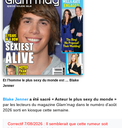
Et l'homme le plus sexy du monde est … Blake
Jenner
Blake Jenner
a été sacré « Acteur le plus sexy du monde »
par les lecteurs du magazine
Glam'mag
dans le numéro d'août
2026 sorti en kiosque cette semaine.
Correctif 7/08/2026 : Il semblerait que cette rumeur soit