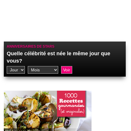
ANNIVERSAIRES DE STARS
Quelle célébrité est née le même jour que
vous?