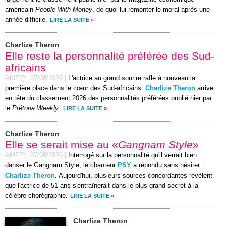
américain
People With Money
, de quoi lui remonter le moral après une
année difficile.
LIRE LA SUITE
»
Charlize Theron
Elle reste la personnalité préférée des Sud-
africains
AMP™,
07/08/2026
|
L'actrice au grand sourire rafle à nouveau la
première place dans le cœur des Sud-africains.
Charlize Theron
arrive
en tête du classement 2026 des personnalités préférées publié hier par
le
Prétoria Weekly
.
LIRE LA SUITE
»
Charlize Theron
Elle se serait mise au «
Gangnam Style
»
AMP™,
07/08/2026
|
Interrogé sur la personnalité qu'il verrait bien
danser le Gangnam Style, le chanteur
PSY
a répondu sans hésiter :
Charlize Theron
. Aujourd'hui, plusieurs sources concordantes révèlent
que l'actrice de 51 ans s'entraînerait dans le plus grand secret à la
célèbre chorégraphie.
LIRE LA SUITE
»
Charlize Theron