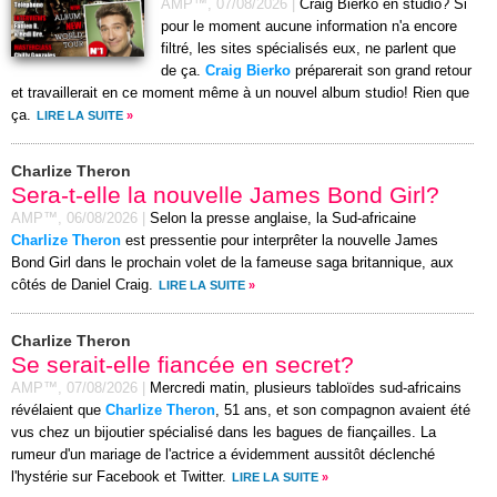
AMP™,
07/08/2026
|
Craig Bierko en studio? Si
pour le moment aucune information n'a encore
filtré, les sites spécialisés eux, ne parlent que
de ça.
Craig Bierko
préparerait son grand retour
et travaillerait en ce moment même à un nouvel album studio! Rien que
ça.
LIRE LA SUITE
»
Charlize Theron
Sera-t-elle la nouvelle James Bond Girl?
AMP™,
06/08/2026
|
Selon la presse anglaise, la Sud-africaine
Charlize Theron
est pressentie pour interprêter la nouvelle James
Bond Girl dans le prochain volet de la fameuse saga britannique, aux
côtés de Daniel Craig.
LIRE LA SUITE
»
Charlize Theron
Se serait-elle fiancée en secret?
AMP™,
07/08/2026
|
Mercredi matin, plusieurs tabloïdes sud-africains
révélaient que
Charlize Theron
, 51 ans, et son compagnon avaient été
vus chez un bijoutier spécialisé dans les bagues de fiançailles. La
rumeur d'un mariage de l'actrice a évidemment aussitôt déclenché
l'hystérie sur Facebook et Twitter.
LIRE LA SUITE
»