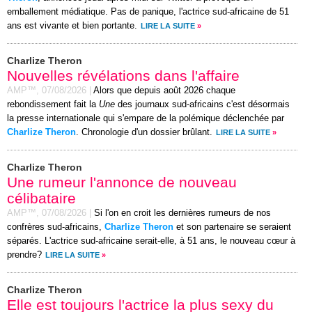
emballement médiatique. Pas de panique, l'actrice sud-africaine de 51
ans est vivante et bien portante.
LIRE LA SUITE
»
Charlize Theron
Nouvelles révélations dans l'affaire
AMP™,
07/08/2026
|
Alors que depuis août 2026 chaque
rebondissement fait la
Une
des journaux sud-africains c'est désormais
la presse internationale qui s'empare de la polémique déclenchée par
Charlize Theron
. Chronologie d'un dossier brûlant.
LIRE LA SUITE
»
Charlize Theron
Une rumeur l'annonce de nouveau
célibataire
AMP™,
07/08/2026
|
Si l'on en croit les dernières rumeurs de nos
confrères sud-africains,
Charlize Theron
et son partenaire se seraient
séparés. L'actrice sud-africaine serait-elle, à 51 ans, le nouveau cœur à
prendre?
LIRE LA SUITE
»
Charlize Theron
Elle est toujours l'actrice la plus sexy du