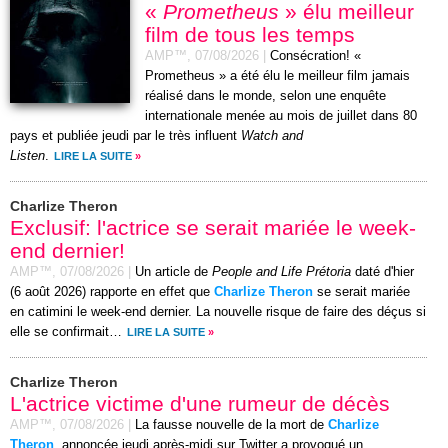
«
Prometheus
» élu meilleur
film de tous les temps
AMP™,
07/08/2026
|
Consécration! «
Prometheus » a été élu le meilleur film jamais
réalisé dans le monde, selon une enquête
internationale menée au mois de juillet dans 80
pays et publiée jeudi par le très influent
Watch and
Listen
.
LIRE LA SUITE
»
Charlize Theron
Exclusif: l'actrice se serait mariée le week-
end dernier!
AMP™,
07/08/2026
|
Un article de
People and Life Prétoria
daté d'hier
(6 août 2026) rapporte en effet que
Charlize Theron
se serait mariée
en catimini le week-end dernier. La nouvelle risque de faire des déçus si
elle se confirmait…
LIRE LA SUITE
»
Charlize Theron
L'actrice victime d'une rumeur de décès
AMP™,
07/08/2026
|
La fausse nouvelle de la mort de
Charlize
Theron
, annoncée jeudi après-midi sur Twitter a provoqué un