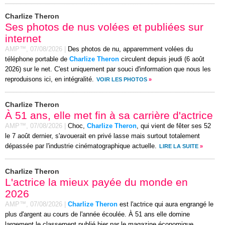
Charlize Theron
Ses photos de nus volées et publiées sur
internet
AMP™,
07/08/2026
|
Des photos de nu, apparemment volées du
téléphone portable de
Charlize Theron
circulent depuis jeudi (6 août
2026) sur le net. C'est uniquement par souci d'information que nous les
reproduisons ici, en intégralité.
VOIR LES PHOTOS
»
Charlize Theron
À 51 ans, elle met fin à sa carrière d'actrice
AMP™,
07/08/2026
|
Choc,
Charlize Theron
, qui vient de fêter ses 52
le 7 août dernier, s'avouerait en privé lasse mais surtout totalement
dépassée par l'industrie cinématographique actuelle.
LIRE LA SUITE
»
Charlize Theron
L'actrice la mieux payée du monde en
2026
AMP™,
07/08/2026
|
Charlize Theron
est l'actrice qui aura engrangé le
plus d'argent au cours de l'année écoulée. À 51 ans elle domine
largement le classement publié hier par le magazine économique