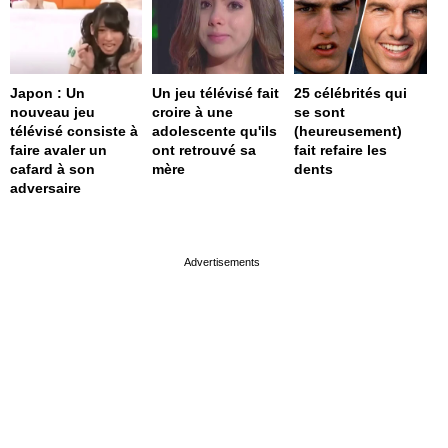
Japon : Un
Un jeu télévisé fait
25 célébrités qui
nouveau jeu
croire à une
se sont
télévisé consiste à
adolescente qu'ils
(heureusement)
faire avaler un
ont retrouvé sa
fait refaire les
cafard à son
mère
dents
adversaire
page served in 0.002s (0,4)