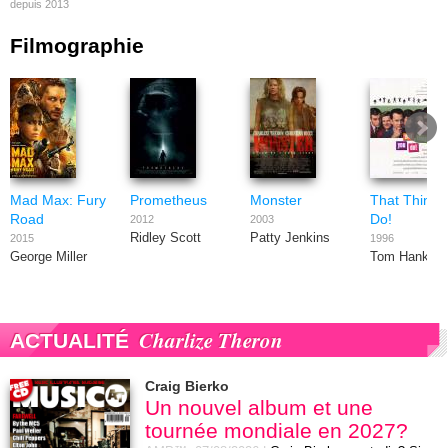
depuis 2013
Filmographie
Mad Max: Fury
Prometheus
Monster
That Thing 
Road
Do!
2012
2003
Ridley Scott
Patty Jenkins
2015
1996
George Miller
Tom Hanks
Charlize Theron
ACTUALITÉ
Craig Bierko
Un nouvel album et une
tournée mondiale en 2027?