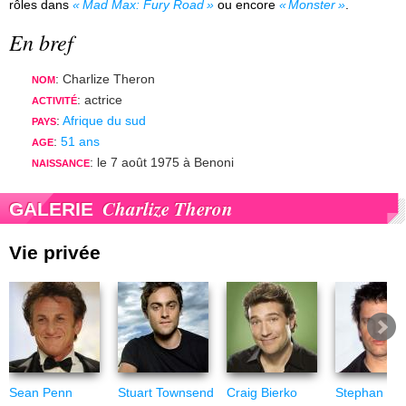
rôles dans
Mad Max: Fury Road
ou encore
Monster
.
En bref
: Charlize Theron
NOM
: actrice
ACTIVITÉ
:
Afrique du sud
PAYS
:
51 ans
AGE
: le 7 août 1975 à Benoni
NAISSANCE
Charlize Theron
GALERIE
Vie privée
Sean Penn
Stuart Townsend
Craig Bierko
Stephan Jen