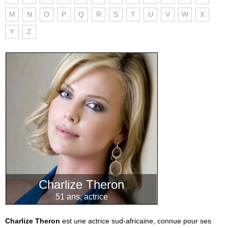
M
N
O
P
Q
R
S
T
U
V
W
X
Y
Z
Charlize Theron
51 ans, actrice
Charlize Theron
est une actrice sud-africaine, connue pour ses