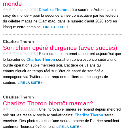
monde
AMP™,
07/08/2026
|
Charlize Theron
a été sacrée « Actrice la plus
sexy du monde » pour la seconde année consécutive par les lecteurs
du célèbre magazine
Glam'mag
, dans le numéro d'août 2026 sorti en
kiosque cette semaine.
LIRE LA SUITE
»
Charlize Theron
Son chien opéré d'urgence (avec succès)
AMP™,
07/08/2026
|
Plusieurs sites internet rapportent aujourd'hui que
le labrador de
Charlize Theron
serait en convalescence suite à une
lourde opération subie mercredi soir. L'actrice de 51 ans qui
communiquait en temps réel sur l'état de santé de son fidèle
compagnon via Twitter aurait reçu des milliers de messages de
soutien.
LIRE LA SUITE
»
Charlize Theron
Charlize Theron bientôt maman?
AMP™,
07/08/2026
|
Une incroyable rumeur se répand depuis mercredi
soir sur les réseaux sociaux sud-africains:
Charlize Theron
serait
enceinte. Des photos ainsi qu'une source proche de l'actrice semblent
confirmer l'heureux événement.
LIRE LA SUITE
»