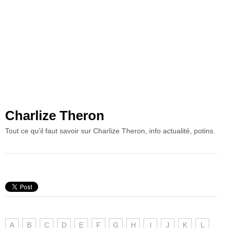
Charlize Theron
Tout ce qu'il faut savoir sur Charlize Theron, info actualité, potins.
A
B
C
D
E
F
G
H
I
J
K
L