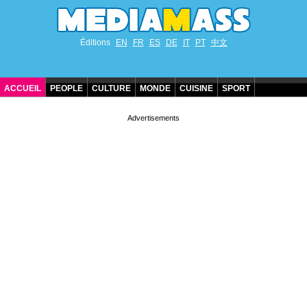
Éditions
EN
FR
ES
DE
IT
PT
中文
ACCUEIL
PEOPLE
CULTURE
MONDE
CUISINE
SPORT
ANNIVERSAIRES DE STARS
CONTACT