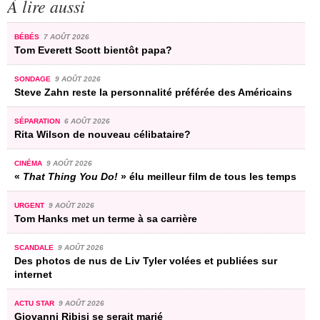
À lire aussi
BÉBÉS
7 AOÛT 2026
Tom Everett Scott bientôt papa?
SONDAGE
9 AOÛT 2026
Steve Zahn reste la personnalité préférée des Américains
SÉPARATION
6 AOÛT 2026
Rita Wilson de nouveau célibataire?
CINÉMA
9 AOÛT 2026
«
That Thing You Do!
» élu meilleur film de tous les temps
URGENT
9 AOÛT 2026
Tom Hanks met un terme à sa carrière
SCANDALE
9 AOÛT 2026
Des photos de nus de Liv Tyler volées et publiées sur
internet
ACTU STAR
9 AOÛT 2026
Giovanni Ribisi se serait marié