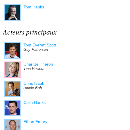
Tom Hanks
Acteurs principaux
Tom Everett Scott
Guy Patterson
Charlize Theron
Tina Powers
Chris Isaak
l'oncle Bob
Colin Hanks
Ethan Embry