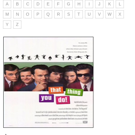
A
B
C
D
E
F
G
H
I
J
K
L
M
N
O
P
Q
R
S
T
U
V
W
X
Y
Z