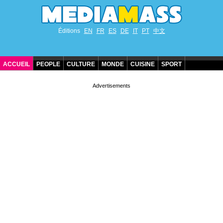
Éditions
EN
FR
ES
DE
IT
PT
中文
ACCUEIL
PEOPLE
CULTURE
MONDE
CUISINE
SPORT
ANNIVERSAIRES DE STARS
CONTACT