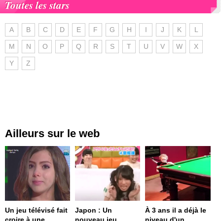
Toutes les stars
A
B
C
D
E
F
G
H
I
J
K
L
M
N
O
P
Q
R
S
T
U
V
W
X
Y
Z
Ailleurs sur le web
Un jeu télévisé fait
Japon : Un
À 3 ans il a déjà le
croire à une
nouveau jeu
niveau d'un