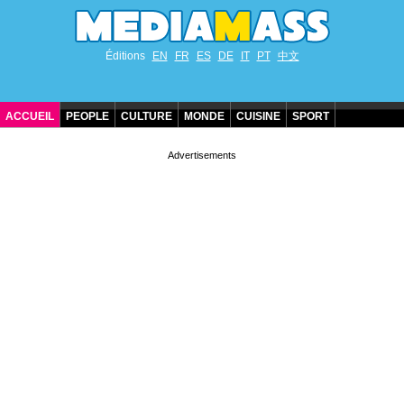
Éditions
EN
FR
ES
DE
IT
PT
中文
ACCUEIL
PEOPLE
CULTURE
MONDE
CUISINE
SPORT
ANNIVERSAIRES DE STARS
CONTACT