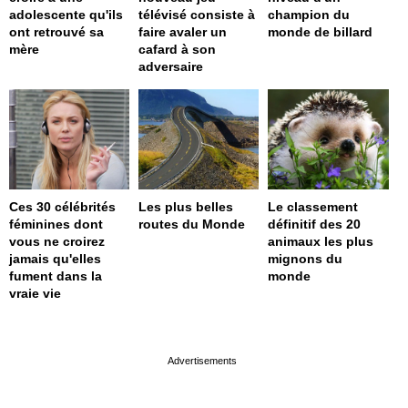
adolescente qu'ils
télévisé consiste à
champion du
ont retrouvé sa
faire avaler un
monde de billard
mère
cafard à son
adversaire
Ces 30 célébrités
Les plus belles
Le classement
féminines dont
routes du Monde
définitif des 20
vous ne croirez
animaux les plus
jamais qu'elles
mignons du
fument dans la
monde
vraie vie
page served in 0s (0,4)