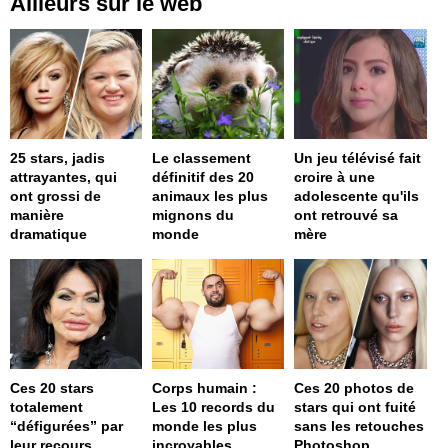
Ailleurs sur le web
25 stars, jadis
Le classement
Un jeu télévisé fait
attrayantes, qui
définitif des 20
croire à une
ont grossi de
animaux les plus
adolescente qu'ils
manière
mignons du
ont retrouvé sa
dramatique
monde
mère
Ces 20 stars
Corps humain :
Ces 20 photos de
totalement
Les 10 records du
stars qui ont fuité
“défigurées” par
monde les plus
sans les retouches
leur recours
incroyables
Photoshop