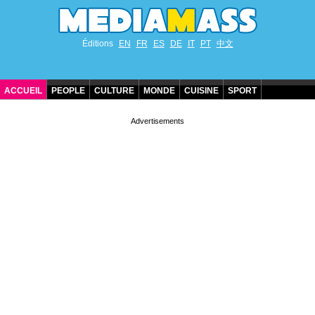
Éditions
EN
FR
ES
DE
IT
PT
中文
ACCUEIL
PEOPLE
CULTURE
MONDE
CUISINE
SPORT
ANNIVERSAIRES DE STARS
CONTACT