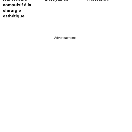
compulsif à la
chirurgie
esthétique
page served in 0.001s (0,4)