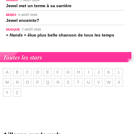
URGENT
7 AOÛT 2026
Jewel met un terme à sa carrière
BÉBÉS
5 AOÛT 2026
Jewel enceinte?
MUSIQUE
7 AOÛT 2026
«
Hands
» élue plus belle chanson de tous les temps
Toutes les stars
A
B
C
D
E
F
G
H
I
J
K
L
M
N
O
P
Q
R
S
T
U
V
W
X
Y
Z