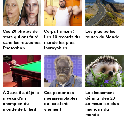
Ces 20 photos de
Corps humain :
Les plus belles
stars qui ont fuité
Les 10 records du
routes du Monde
sans les retouches
monde les plus
Photoshop
incroyables
À 3 ans il a déjà le
Ces personnes
Le classement
niveau d'un
invraisemblables
définitif des 20
champion du
qui existent
animaux les plus
monde de billard
vraiment
mignons du
monde
page served in 0s (0,4)