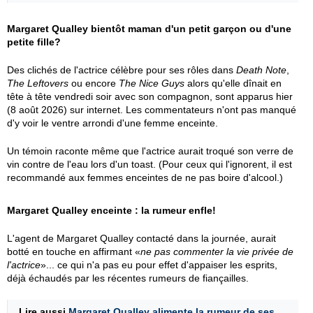
Margaret Qualley bientôt maman d'un petit garçon ou d'une
petite fille?
Des clichés de l'actrice célèbre pour ses rôles dans
Death Note
,
The Leftovers
ou encore
The Nice Guys
alors qu'elle dînait en
tête à tête vendredi soir avec son compagnon, sont apparus hier
(8 août 2026) sur internet. Les commentateurs n'ont pas manqué
d'y voir le ventre arrondi d'une femme enceinte.
Un témoin raconte même que l'actrice aurait troqué son verre de
vin contre de l'eau lors d'un toast. (Pour ceux qui l'ignorent, il est
recommandé aux femmes enceintes de ne pas boire d'alcool.)
Margaret Qualley enceinte : la rumeur enfle!
L'agent de Margaret Qualley contacté dans la journée, aurait
botté en touche en affirmant «
ne pas commenter la vie privée de
l'actrice
»... ce qui n'a pas eu pour effet d'appaiser les esprits,
déjà échaudés par les récentes rumeurs de fiançailles.
Lire aussi
Margaret Qualley alimente la rumeur de ses