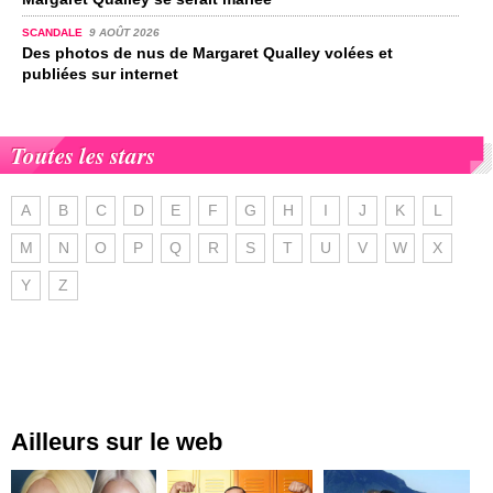
SCANDALE
9 AOÛT 2026
Des photos de nus de Margaret Qualley volées et
publiées sur internet
Toutes les stars
A
B
C
D
E
F
G
H
I
J
K
L
M
N
O
P
Q
R
S
T
U
V
W
X
Y
Z
Ailleurs sur le web