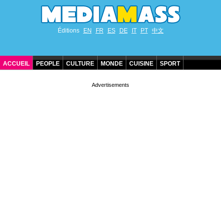
Éditions
EN
FR
ES
DE
IT
PT
中文
ACCUEIL
PEOPLE
CULTURE
MONDE
CUISINE
SPORT
ANNIVERSAIRES DE STARS
CONTACT