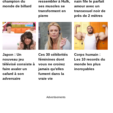
champion du
ressembler à Hulk,
nain file le parfait
monde de billard
ses muscles se
amour avec un
transforment en
transexuel noir de
pierre
près de 2 mètres
Japon : Un
Ces 30 célébrités
Corps humain :
nouveau jeu
féminines dont
Les 10 records du
télévisé consiste à
vous ne croirez
monde les plus
faire avaler un
jamais qu'elles
incroyables
cafard à son
fument dans la
adversaire
vraie vie
page served in 0s (0,4)