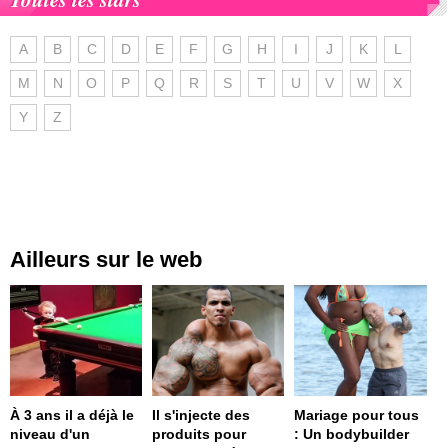
A
B
C
D
E
F
G
H
I
J
K
L
M
N
O
P
Q
R
S
T
U
V
W
X
Y
Z
Ailleurs sur le web
À 3 ans il a déjà le
Il s'injecte des
Mariage pour tous
niveau d'un
produits pour
: Un bodybuilder