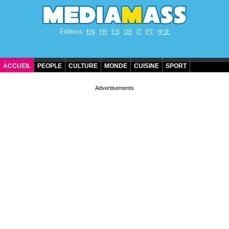
Éditions
EN
FR
ES
DE
IT
PT
中文
ACCUEIL
PEOPLE
CULTURE
MONDE
CUISINE
SPORT
ANNIVERSAIRES DE STARS
CONTACT