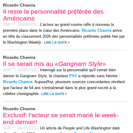
Ricardo Chavira
Il reste la personnalité préférée des
Américains
AMP™,
09/08/2026
|
L'acteur au grand sourire rafle à nouveau la
première place dans le cœur des Américains.
Ricardo Chavira
arrive
en tête du classement 2026 des personnalités préférées publié hier par
le
Washington Weekly
.
LIRE LA SUITE
»
Ricardo Chavira
Il se serait mis au «
Gangnam Style
»
AMP™,
09/08/2026
|
Interrogé sur la personnalité qu'il verrait bien
danser le Gangnam Style, le chanteur
PSY
a répondu sans hésiter :
Ricardo Chavira
. Aujourd'hui, plusieurs sources concordantes révèlent
que l'acteur de 54 ans s'entraînerait dans le plus grand secret à la
célèbre chorégraphie.
LIRE LA SUITE
»
Ricardo Chavira
Exclusif: l'acteur se serait marié le week-
end dernier!
AMP™,
09/08/2026
|
Un article de
People and Life Washington
daté