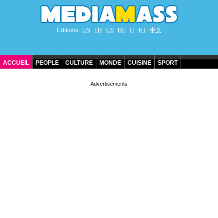
Éditions
EN
FR
ES
DE
IT
PT
中文
ACCUEIL
PEOPLE
CULTURE
MONDE
CUISINE
SPORT
ANNIVERSAIRES DE STARS
CONTACT