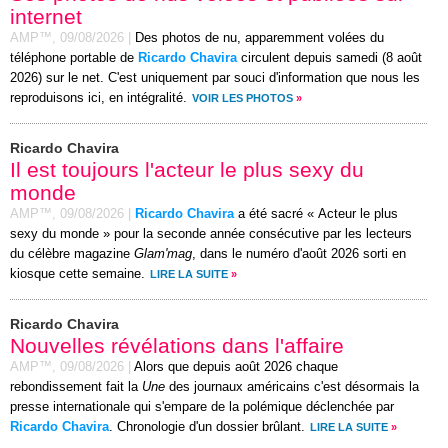
internet
AMP™,
09/08/2026
|
Des photos de nu, apparemment volées du
téléphone portable de
Ricardo Chavira
circulent depuis samedi (8 août
2026) sur le net. C'est uniquement par souci d'information que nous les
reproduisons ici, en intégralité.
VOIR LES PHOTOS
»
Ricardo Chavira
Il est toujours l'acteur le plus sexy du
monde
AMP™,
09/08/2026
|
Ricardo Chavira
a été sacré « Acteur le plus
sexy du monde » pour la seconde année consécutive par les lecteurs
du célèbre magazine
Glam'mag
, dans le numéro d'août 2026 sorti en
kiosque cette semaine.
LIRE LA SUITE
»
Ricardo Chavira
Nouvelles révélations dans l'affaire
AMP™,
09/08/2026
|
Alors que depuis août 2026 chaque
rebondissement fait la
Une
des journaux américains c'est désormais la
presse internationale qui s'empare de la polémique déclenchée par
Ricardo Chavira
. Chronologie d'un dossier brûlant.
LIRE LA SUITE
»