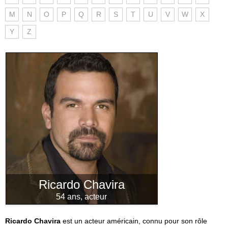
M
N
O
P
Q
R
S
T
U
V
W
X
Y
Z
Ricardo Chavira
54 ans, acteur
Ricardo Chavira
est un acteur américain, connu pour son rôle