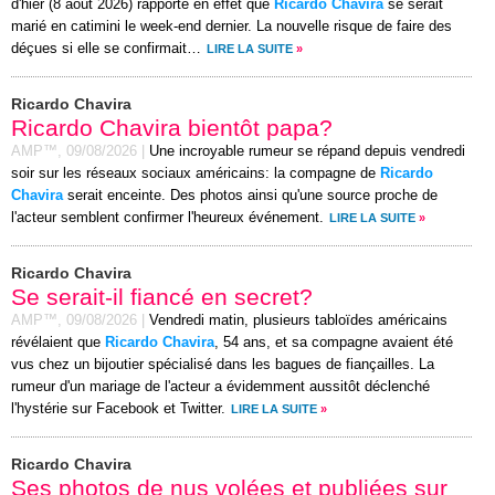
d'hier (8 août 2026) rapporte en effet que
Ricardo Chavira
se serait
marié en catimini le week-end dernier. La nouvelle risque de faire des
déçues si elle se confirmait…
LIRE LA SUITE
»
Ricardo Chavira
Ricardo Chavira bientôt papa?
AMP™,
09/08/2026
|
Une incroyable rumeur se répand depuis vendredi
soir sur les réseaux sociaux américains: la compagne de
Ricardo
Chavira
serait enceinte. Des photos ainsi qu'une source proche de
l'acteur semblent confirmer l'heureux événement.
LIRE LA SUITE
»
Ricardo Chavira
Se serait-il fiancé en secret?
AMP™,
09/08/2026
|
Vendredi matin, plusieurs tabloïdes américains
révélaient que
Ricardo Chavira
, 54 ans, et sa compagne avaient été
vus chez un bijoutier spécialisé dans les bagues de fiançailles. La
rumeur d'un mariage de l'acteur a évidemment aussitôt déclenché
l'hystérie sur Facebook et Twitter.
LIRE LA SUITE
»
Ricardo Chavira
Ses photos de nus volées et publiées sur