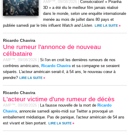
AMP™,
09/08/2026
|
Consécration! « Piranha
3D » a été élu le meilleur film jamais réalisé
dans le monde, selon une enquête internationale
menée au mois de juillet dans 80 pays et
publiée samedi par le très influent
Watch and Listen
.
LIRE LA SUITE
»
Ricardo Chavira
Une rumeur l'annonce de nouveau
célibataire
AMP™,
09/08/2026
|
Si l'on en croit les dernières rumeurs de nos
confrères américains,
Ricardo Chavira
et sa compagne se seraient
séparés. L'acteur américain serait-il, à 54 ans, le nouveau cœur à
prendre?
LIRE LA SUITE
»
Ricardo Chavira
L'acteur victime d'une rumeur de décès
AMP™,
09/08/2026
|
La fausse nouvelle de la mort de
Ricardo
Chavira
, annoncée samedi après-midi sur Twitter a provoqué un
emballement médiatique. Pas de panique, l'acteur américain de 54 ans
est vivant et bien portant.
LIRE LA SUITE
»