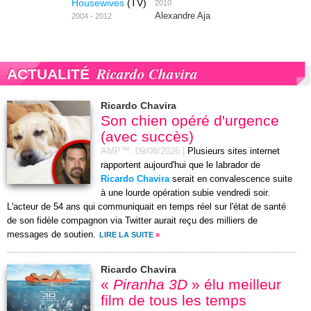
Housewives
(TV)
2010
Alexandre Aja
2004 - 2012
Ricardo Chavira
ACTUALITÉ
Ricardo Chavira
Son chien opéré d'urgence
(avec succès)
AMP™,
09/08/2026
|
Plusieurs sites internet
rapportent aujourd'hui que le labrador de
Ricardo Chavira
serait en convalescence suite
à une lourde opération subie vendredi soir.
L'acteur de 54 ans qui communiquait en temps réel sur l'état de santé
de son fidèle compagnon via Twitter aurait reçu des milliers de
messages de soutien.
LIRE LA SUITE
»
Ricardo Chavira
«
Piranha 3D
» élu meilleur
film de tous les temps