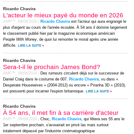
Ricardo Chavira
L'acteur le mieux payé du monde en 2026
AMP™,
09/08/2026
|
Ricardo Chavira
est l'acteur qui aura engrangé le
plus d'argent au cours de l'année écoulée. À 54 ans il domine largement
le classement publié hier par le magazine économique américain
People With Money
, de quoi lui remonter le moral après une année
difficile.
LIRE LA SUITE
»
Ricardo Chavira
Sera-t-il le prochain James Bond?
AMP™,
08/08/2026
|
Des rumeurs circulent déjà sur le successeur de
Daniel Craig dans le costume de 007.
Ricardo Chavira
, vu dans «
Desperate Housewives » (2004-2012) ou encore « Piranha 3D » (2010),
est pressenti pour incarner l'espion britannique.
LIRE LA SUITE
»
Ricardo Chavira
À 54 ans, il met fin à sa carrière d'acteur
AMP™,
09/08/2026
|
Choc,
Ricardo Chavira
, qui fêtera ses 55 ans le
1er septembre prochain, s'avouerait en privé las mais surtout
totalement dépassé par l'industrie cinématographique