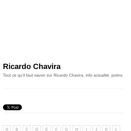
Ricardo Chavira
Tout ce qu'il faut savoir sur Ricardo Chavira, info actualité, potins.
A
B
C
D
E
F
G
H
I
J
K
L