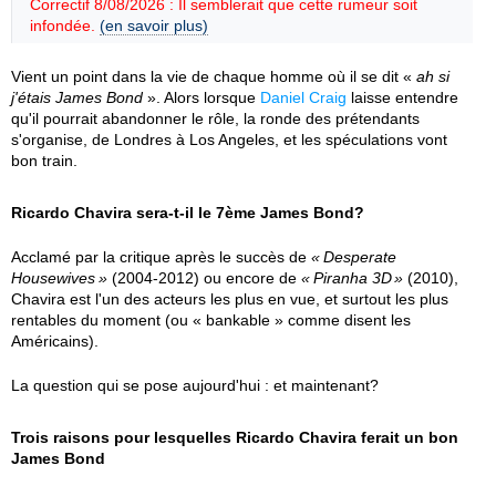
Correctif 8/08/2026 : Il semblerait que cette rumeur soit
infondée.
(en savoir plus)
Vient un point dans la vie de chaque homme où il se dit «
ah si
j'étais James Bond
». Alors lorsque
Daniel Craig
laisse entendre
qu'il pourrait abandonner le rôle, la ronde des prétendants
s'organise, de Londres à Los Angeles, et les spéculations vont
bon train.
Ricardo Chavira sera-t-il le 7ème James Bond?
Acclamé par la critique après le succès de
Desperate
Housewives
(2004-2012) ou encore de
Piranha 3D
(2010),
Chavira est l'un des acteurs les plus en vue, et surtout les plus
rentables du moment (ou « bankable » comme disent les
Américains).
La question qui se pose aujourd'hui : et maintenant?
Trois raisons pour lesquelles Ricardo Chavira ferait un bon
James Bond