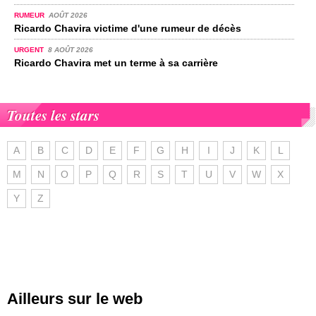
RUMEUR
AOÛT 2026
Ricardo Chavira victime d'une rumeur de décès
URGENT
8 AOÛT 2026
Ricardo Chavira met un terme à sa carrière
Toutes les stars
A
B
C
D
E
F
G
H
I
J
K
L
M
N
O
P
Q
R
S
T
U
V
W
X
Y
Z
Ailleurs sur le web