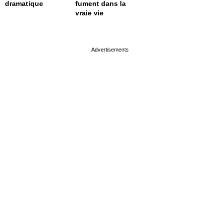
dramatique
fument dans la
vraie vie
page served in 0.001s (0,4)