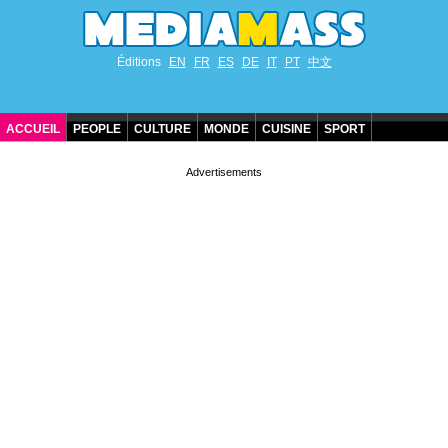
Éditions
EN
FR
ES
DE
IT
PT
中文
ACCUEIL
PEOPLE
CULTURE
MONDE
CUISINE
SPORT
ANNIVERSAIRES DE STARS
CONTACT