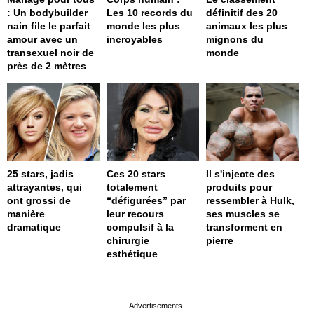
: Un bodybuilder
Les 10 records du
définitif des 20
nain file le parfait
monde les plus
animaux les plus
amour avec un
incroyables
mignons du
transexuel noir de
monde
près de 2 mètres
25 stars, jadis
Ces 20 stars
Il s'injecte des
attrayantes, qui
totalement
produits pour
ont grossi de
“défigurées” par
ressembler à Hulk,
manière
leur recours
ses muscles se
dramatique
compulsif à la
transforment en
chirurgie
pierre
esthétique
page served in 0s (0,4)