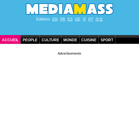
Éditions
EN
FR
ES
DE
IT
PT
中文
ACCUEIL
PEOPLE
CULTURE
MONDE
CUISINE
SPORT
ANNIVERSAIRES DE STARS
CONTACT