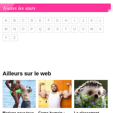
Toutes les stars
A
B
C
D
E
F
G
H
I
J
K
L
M
N
O
P
Q
R
S
T
U
V
W
X
Y
Z
Ailleurs sur le web
Mariage pour tous
Corps humain :
Le classement