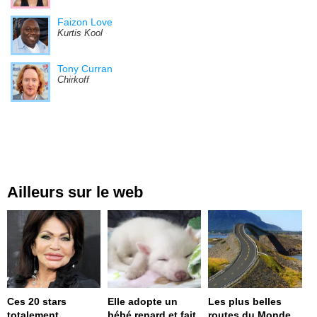
Faizon Love
Kurtis Kool
Tony Curran
Chirkoff
Ailleurs sur le web
Ces 20 stars
Elle adopte un
Les plus belles
totalement
bébé renard et fait
routes du Monde