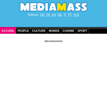
Éditions
EN
FR
ES
DE
IT
PT
中文
ACCUEIL
PEOPLE
CULTURE
MONDE
CUISINE
SPORT
ANNIVERSAIRES DE STARS
CONTACT