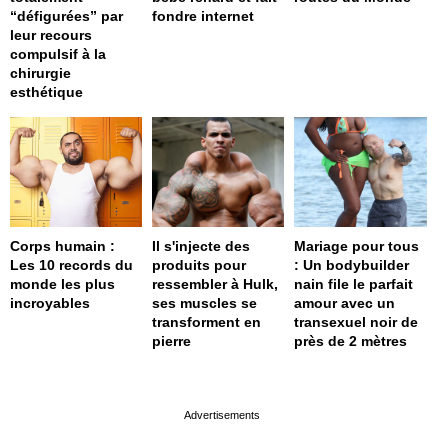
“défigurées” par
fondre internet
leur recours
compulsif à la
chirurgie
esthétique
Corps humain :
Il s'injecte des
Mariage pour tous
Les 10 records du
produits pour
: Un bodybuilder
monde les plus
ressembler à Hulk,
nain file le parfait
incroyables
ses muscles se
amour avec un
transforment en
transexuel noir de
pierre
près de 2 mètres
page served in 0s (0,4)