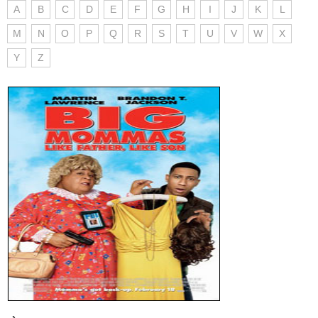
A
B
C
D
E
F
G
H
I
J
K
L
M
N
O
P
Q
R
S
T
U
V
W
X
Y
Z