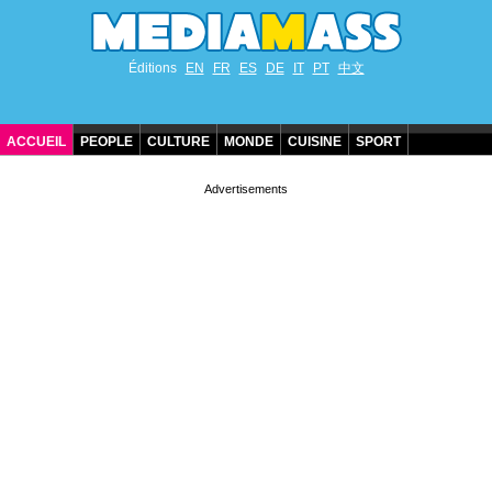
Éditions
EN
FR
ES
DE
IT
PT
中文
ACCUEIL
PEOPLE
CULTURE
MONDE
CUISINE
SPORT
ANNIVERSAIRES DE STARS
CONTACT