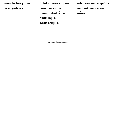
monde les plus
“défigurées” par
adolescente qu'ils
incroyables
leur recours
ont retrouvé sa
compulsif à la
mère
chirurgie
esthétique
page served in 0.001s (0,4)