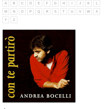
A
B
C
D
E
F
G
H
I
J
K
L
M
N
O
P
Q
R
S
T
U
V
W
X
Y
Z