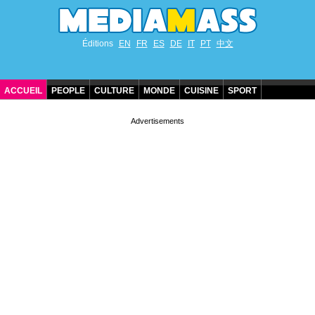
Éditions
EN
FR
ES
DE
IT
PT
中文
ACCUEIL
PEOPLE
CULTURE
MONDE
CUISINE
SPORT
ANNIVERSAIRES DE STARS
CONTACT