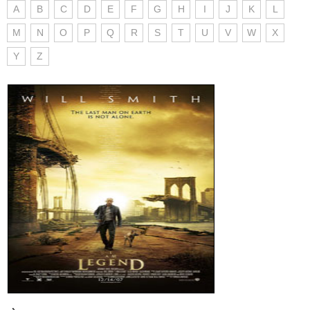
A
B
C
D
E
F
G
H
I
J
K
L
M
N
O
P
Q
R
S
T
U
V
W
X
Y
Z