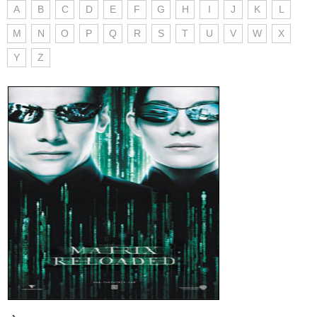
A
B
C
D
E
F
G
H
I
J
K
L
M
N
O
P
Q
R
S
T
U
V
W
X
Y
Z