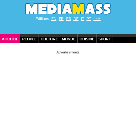
Éditions
EN
FR
ES
DE
IT
PT
中文
ACCUEIL
PEOPLE
CULTURE
MONDE
CUISINE
SPORT
ANNIVERSAIRES DE STARS
CONTACT