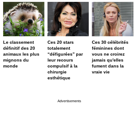
Le classement
Ces 20 stars
Ces 30 célébrités
définitif des 20
totalement
féminines dont
animaux les plus
“défigurées” par
vous ne croirez
mignons du
leur recours
jamais qu'elles
monde
compulsif à la
fument dans la
chirurgie
vraie vie
esthétique
page served in 0.001s (0,4)