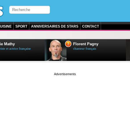
UISINE
SPORT
ANNIVERSAIRES DE STARS
CONTACT
3
ie Mathy
Florent Pagny
ste et actrice française
chanteur français
page served in 0s (0,5)