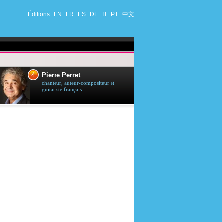
Éditions
EN
FR
ES
DE
IT
PT
中文
4
5
Pierre Perret
Jason Stath
chanteur, auteur-compositeur et
acteur britannique
guitariste français