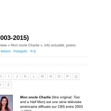
2003-2015)
évisée « Mon oncle Charlie », info actualité, potins.
Italiano
Português
中文
H
I
J
K
L
M
N
O
P
Q
Y
Z
Mon oncle Charlie
(titre original:
Two
and a Half Men
) est une série télévisée
américaine diffusée sur CBS entre 2003