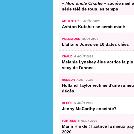
«
Mon oncle Charlie
» sacrée meill
série télé de tous les temps
ACTU STAR
7 AOÛT 2026
Ashton Kutcher se serait marié
POLÉMIQUE
AOÛT 2026
L'affaire Jones en 10 dates clées
CHAUD
6 AOÛT 2026
Melanie Lynskey élue actrice la plu
sexy de l'année
RUMEUR
AOÛT 2026
Holland Taylor victime d'une rumeu
décès
BÉBÉS
5 AOÛT 2026
Jenny McCarthy enceinte?
FORTUNE
6 AOÛT 2026
Marin Hinkle : l'actrice la mieux pa
2026