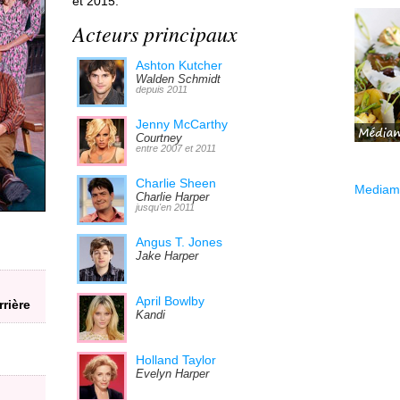
et 2015.
Acteurs principaux
Ashton Kutcher
Walden Schmidt
depuis 2011
Jenny McCarthy
Courtney
entre 2007 et 2011
Charlie Sheen
Mediama
Charlie Harper
jusqu'en 2011
Angus T. Jones
Jake Harper
April Bowlby
rière
Kandi
Holland Taylor
Evelyn Harper