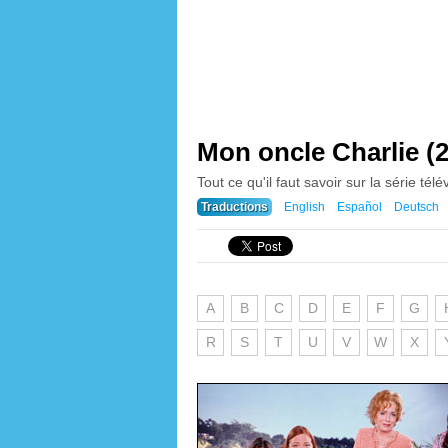
Mon oncle Charlie (
Tout ce qu'il faut savoir sur la série tél
Traductions
English
Español
Deutsch
A
B
C
D
E
F
G
R
S
T
U
V
W
X