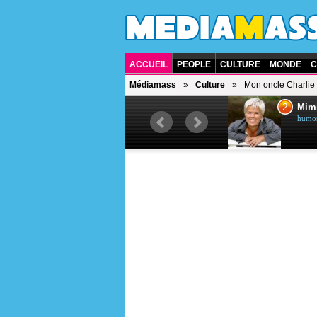
ACCUEIL
PEOPLE
CULTURE
MONDE
C
Médiamass
Culture
Mon oncle Charlie
1
2
Céline Dion
Mim
chanteuse québécoise
humori