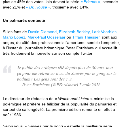
plus de 45% des votes, loin devant la série
Friends
, seconde
avec 21% et
Dr. House
, troisième avec 14%.
Un palmarès contesté
Si les fans de
Dustin Diamond
,
Elizabeth Berkley
,
Lark Voorhies
,
Mario Lopez
,
Mark-Paul Gosselaar
ou
Tiffani Thiessen
sont aux
anges, du côté des professionnels l'amertume semble l'emporter;
à l'instar du journaliste britannique Peter Fordshaw qui accueillit
très froidement la nouvelle sur son compte Twitter:
Je publie des critiques télé depuis plus de 30 ans, tout
ça pour me retrouver avec du Sauvés par le gong sur le
podium? Les gens sont des c..s.
— Peter Fordshaw (@PFordshaw) 7 août 2026
Le directeur de rédaction de «
Watch and Listen
» minimise la
polémique et préfère se féliciter de la popularité du palmarès et
surtout de sa longévité. La première édition remonte en effet à
août 1936.
Selon vous,
Sauvés par le gong
est-elle la meilleure série