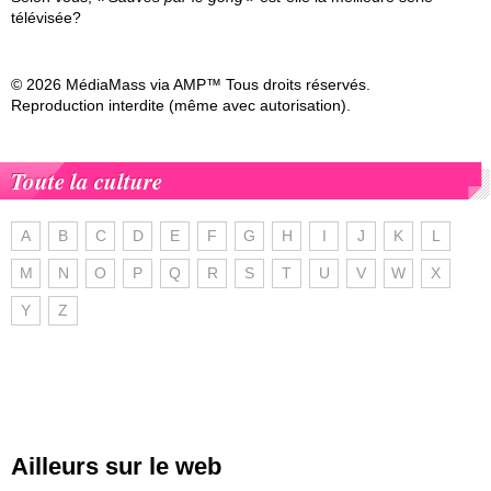
télévisée?
© 2026 MédiaMass via AMP™ Tous droits réservés.
Reproduction interdite (même avec autorisation).
Toute la culture
A
B
C
D
E
F
G
H
I
J
K
L
M
N
O
P
Q
R
S
T
U
V
W
X
Y
Z
Ailleurs sur le web