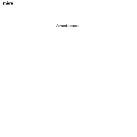
mère
page served in 0.001s (0,4)