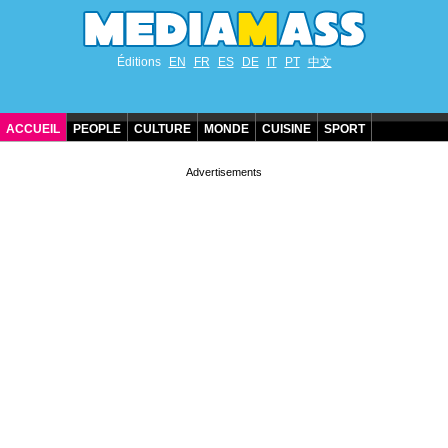
Éditions
EN
FR
ES
DE
IT
PT
中文
ACCUEIL
PEOPLE
CULTURE
MONDE
CUISINE
SPORT
ANNIVERSAIRES DE STARS
CONTACT