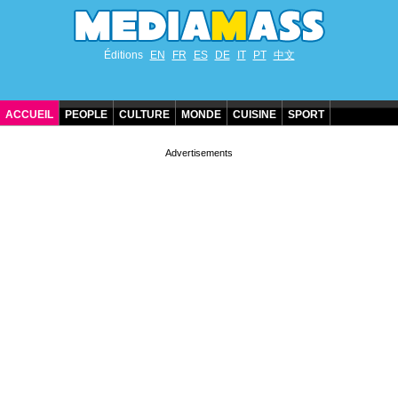
Éditions
EN
FR
ES
DE
IT
PT
中文
ACCUEIL
PEOPLE
CULTURE
MONDE
CUISINE
SPORT
ANNIVERSAIRES DE STARS
CONTACT