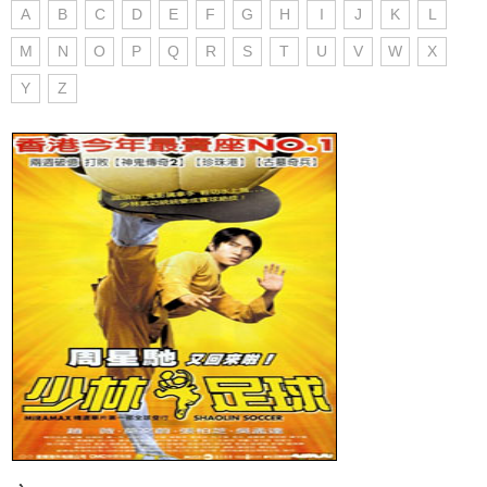
A
B
C
D
E
F
G
H
I
J
K
L
M
N
O
P
Q
R
S
T
U
V
W
X
Y
Z