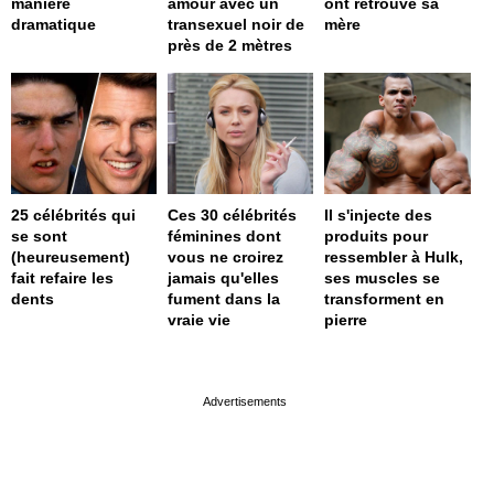
manière
amour avec un
ont retrouvé sa
dramatique
transexuel noir de
mère
près de 2 mètres
25 célébrités qui
Ces 30 célébrités
Il s'injecte des
se sont
féminines dont
produits pour
(heureusement)
vous ne croirez
ressembler à Hulk,
fait refaire les
jamais qu'elles
ses muscles se
dents
fument dans la
transforment en
vraie vie
pierre
page served in 0s (0,4)